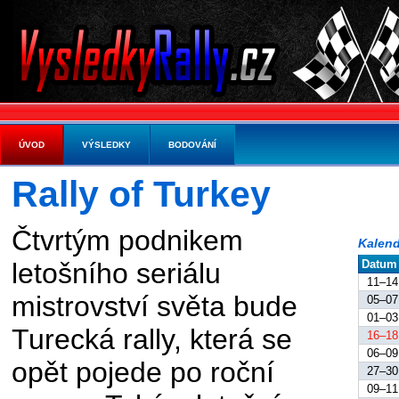
ÚVOD
VÝSLEDKY
BODOVÁNÍ
Rally of Turkey
Čtvrtým podnikem
Kalen
Datum
letošního seriálu
11–14
mistrovství světa bude
05–07
01–03
Turecká rally, která se
16–18
06–09
opět pojede po roční
27–30
09–11