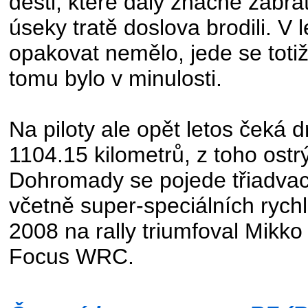
dešti, které daly značně zabrat
úseky tratě doslova brodili. V
opakovat nemělo, jede se totiž
tomu bylo v minulosti.
Na piloty ale opět letos čeká d
1104.15 kilometrů, z toho ost
Dohromady se pojede třiadvac
včetně super-speciálních rych
2008 na rally triumfoval Mikk
Focus WRC.