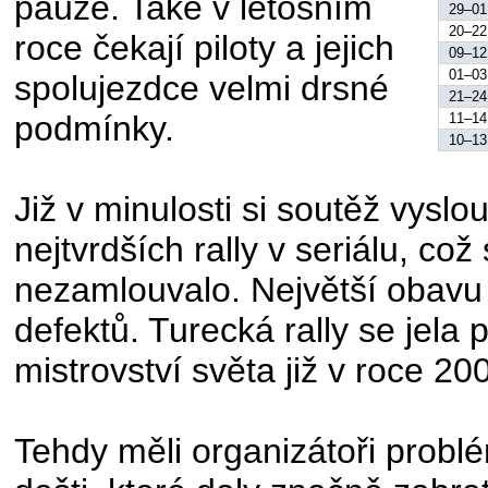
pauze. Také v letošním
29–01
20–22
roce čekají piloty a jejich
09–12
01–03
spolujezdce velmi drsné
21–24
podmínky.
11–14
10–13
Již v minulosti si soutěž vyslo
nejtvrdších rally v seriálu, co
nezamlouvalo. Největší obavu 
defektů. Turecká rally se jela 
mistrovství světa již v roce 20
Tehdy měli organizátoři probl