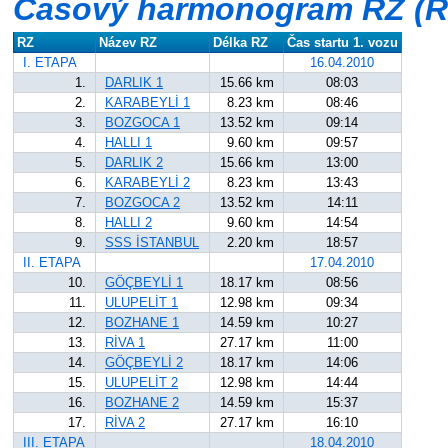
Časový harmonogram RZ (Ra
RZ
Název RZ
Délka RZ
Čas startu 1. vozu
I. ETAPA
16.04.2010
1.
DARLIK 1
15.66 km
08:03
2.
KARABEYLİ 1
8.23 km
08:46
3.
BOZGOCA 1
13.52 km
09:14
4.
HALLI 1
9.60 km
09:57
5.
DARLIK 2
15.66 km
13:00
6.
KARABEYLİ 2
8.23 km
13:43
7.
BOZGOCA 2
13.52 km
14:11
8.
HALLI 2
9.60 km
14:54
9.
SSS İSTANBUL
2.20 km
18:57
II. ETAPA
17.04.2010
10.
GÖÇBEYLİ 1
18.17 km
08:56
11.
ULUPELİT 1
12.98 km
09:34
12.
BOZHANE 1
14.59 km
10:27
13.
RİVA 1
27.17 km
11:00
14.
GÖÇBEYLİ 2
18.17 km
14:06
15.
ULUPELİT 2
12.98 km
14:44
16.
BOZHANE 2
14.59 km
15:37
17.
RİVA 2
27.17 km
16:10
III. ETAPA
18.04.2010