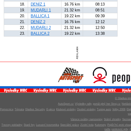
18.
DENİZ 1
16.76 km
08:13
19.
MUDARLI 1
21.32 km
08:51
20.
BALLICA 1
19.22 km
09:39
21.
DENİZ 2
16.76 km
12:12
22.
MUDARLI 2
21.32 km
12:50
23.
BALLICA 2
19.22 km
13:38
© Gladius-int
AutoSport.cz
Výsledky rally
portál plný her Stroj.cz
Netlás
Pomocnice
Témata
Gladius Security
G-akce
Klubové stránky
Osobní stránky
Tuning auto
Volby 2006
Ele
v
Vánoce svátky narozeniny
Státní zkratky
Seznam
Trezory pokladny
Staré hry
Luxusní kosmetika
Speciální práce
Jízdní kola
Kulomety
Pojišt?ní proti vlou
radla
venkovní grily