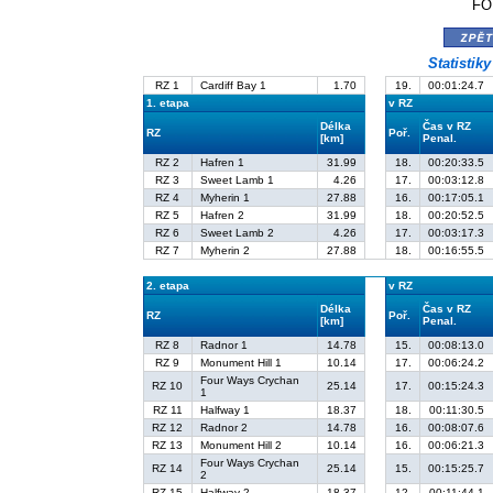
FO
zpě
Statistik
RZ 1
Cardiff Bay 1
1.70
19.
00:01:24.7
1. etapa
v RZ
Délka
Čas v RZ
RZ
Poř.
[km]
Penal.
RZ 2
Hafren 1
31.99
18.
00:20:33.5
RZ 3
Sweet Lamb 1
4.26
17.
00:03:12.8
RZ 4
Myherin 1
27.88
16.
00:17:05.1
RZ 5
Hafren 2
31.99
18.
00:20:52.5
RZ 6
Sweet Lamb 2
4.26
17.
00:03:17.3
RZ 7
Myherin 2
27.88
18.
00:16:55.5
2. etapa
v RZ
Délka
Čas v RZ
RZ
Poř.
[km]
Penal.
RZ 8
Radnor 1
14.78
15.
00:08:13.0
RZ 9
Monument Hill 1
10.14
17.
00:06:24.2
Four Ways Crychan
RZ 10
25.14
17.
00:15:24.3
1
RZ 11
Halfway 1
18.37
18.
00:11:30.5
RZ 12
Radnor 2
14.78
16.
00:08:07.6
RZ 13
Monument Hill 2
10.14
16.
00:06:21.3
Four Ways Crychan
RZ 14
25.14
15.
00:15:25.7
2
RZ 15
Halfway 2
18.37
12.
00:11:44.1