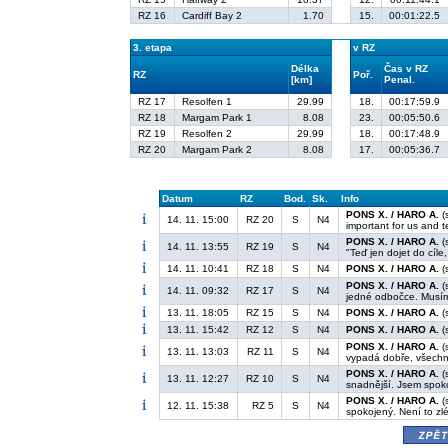
RZ 16
Cardiff Bay 2
1.70
15.
00:01:22.5
3. etapa
v RZ
Délka
Čas v RZ
RZ
Poř.
[km]
Penal.
RZ 17
Resolfen 1
29.99
18.
00:17:59.9
RZ 18
Margam Park 1
8.08
23.
00:05:50.6
RZ 19
Resolfen 2
29.99
18.
00:17:48.9
RZ 20
Margam Park 2
8.08
17.
00:05:36.7
Datum
RZ
Bod.
Sk.
Info
PONS X. / HARO A.
(
14. 11. 15:00
RZ 20
S
N4
important for us and t
PONS X. / HARO A.
(s
14. 11. 13:55
RZ 19
S
N4
"Teď jen dojet do cíle
14. 11. 10:41
RZ 18
S
N4
PONS X. / HARO A.
(s
PONS X. / HARO A.
(
14. 11. 09:32
RZ 17
S
N4
jedné odbočce. Musím
13. 11. 18:05
RZ 15
S
N4
PONS X. / HARO A.
(
13. 11. 15:42
RZ 12
S
N4
PONS X. / HARO A.
(
PONS X. / HARO A.
(
13. 11. 13:03
RZ 11
S
N4
vypadá dobře, všechn
PONS X. / HARO A.
(s
13. 11. 12:27
RZ 10
S
N4
snadnější. Jsem spok
PONS X. / HARO A.
(
12. 11. 15:38
RZ 5
S
N4
spokojený. Není to zlé
zpě