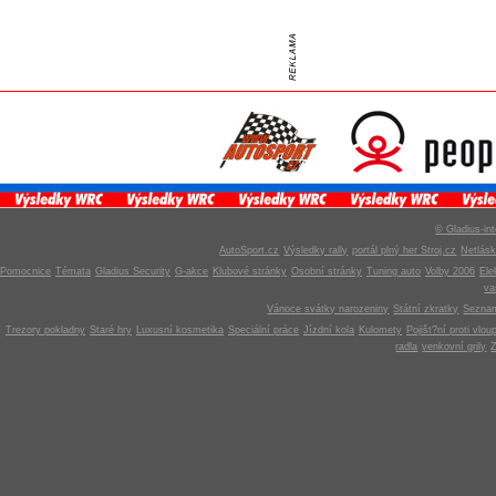
© Gladius-int
AutoSport.cz
Výsledky rally
portál plný her Stroj.cz
Netlás
Pomocnice
Témata
Gladius Security
G-akce
Klubové stránky
Osobní stránky
Tuning auto
Volby 2006
Ele
v
Vánoce svátky narozeniny
Státní zkratky
Seznam
Trezory pokladny
Staré hry
Luxusní kosmetika
Speciální práce
Jízdní kola
Kulomety
Pojišt?ní proti vlou
radla
venkovní grily