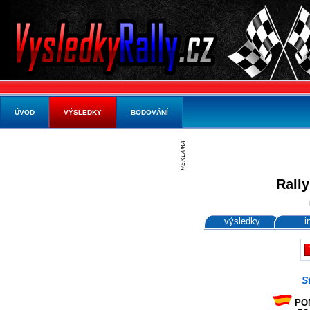
ÚVOD
VÝSLEDKY
BODOVÁNÍ
Rally
výsledky
i
S
PON