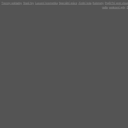
Trezory pokladny
Staré hry
Luxusní kosmetika
Speciální práce
Jízdní kola
Kulomety
Pojišt?ní proti vlou
radla
venkovní grily