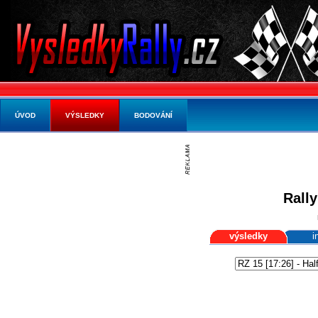
ÚVOD
VÝSLEDKY
BODOVÁNÍ
Rally
výsledky
i