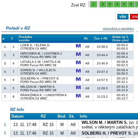
1
2
3
4
5
6
Zvol RZ:
vše
zn
Pořadí v RZ
nápověda k tabulkám
Posádka
Ztráta na 1.
p.
č.
Sk.
Čas v RZ
vozidlo
Ztráta před.
LOEB S. / ELENA D.
00:00.0
1.
1
A8
10:38.0
CITROËN C4 WRC
00:00.0
HIRVONEN M. / LEHTINEN J.
00:06.4
2.
3
A8
10:44.4
FORD Focus RS WRC 09
00:06.4
LATVALA J.-M. / ANTTILA M.
00:08.9
3.
4
A8
10:46.9
FORD Focus RS WRC 09
00:02.5
SORDO D. / VALLEJO D.
00:09.4
4.
7
A8
10:47.4
CITROËN C4 WRC
00:00.5
SOLBERG H. / PREVOT S.
00:19.5
5.
6
A8
10:57.5
FORD Focus RS WRC 08
00:10.1
WILSON M. / MARTIN S.
00:31.5
6.
5
A8
11:09.5
FORD Focus RS WRC 08
00:12.0
RÄIKKÖNEN K. / LINDSTRÖM K.
00:45.2
7.
8
A8
11:23.2
CITROËN C4 WRC
00:13.7
RZ Info
Datum
RZ
Bod.
Sk.
Info
WILSON M. / MARTIN S.
(st. 
13. 11. 17:48
RZ 15
M
A8
světel, v některým zatáčkách js
13. 11. 17:46
RZ 15
M
A8
SOLBERG H. / PREVOT S.
(st