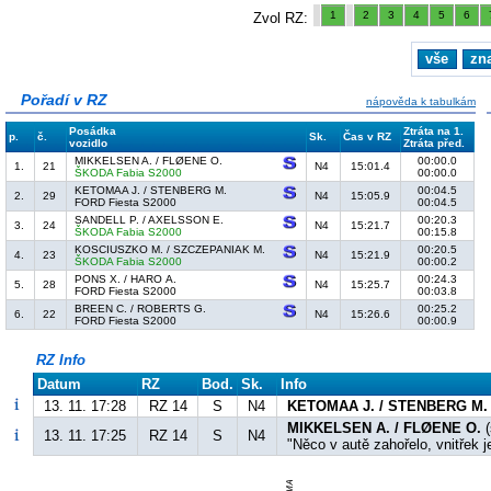
1
2
3
4
5
6
Zvol RZ:
vše
zn
Pořadí v RZ
nápověda k tabulkám
Posádka
Ztráta na 1.
p.
č.
Sk.
Čas v RZ
vozidlo
Ztráta před.
MIKKELSEN A. / FLØENE O.
00:00.0
1.
21
N4
15:01.4
ŠKODA Fabia S2000
00:00.0
KETOMAA J. / STENBERG M.
00:04.5
2.
29
N4
15:05.9
FORD Fiesta S2000
00:04.5
SANDELL P. / AXELSSON E.
00:20.3
3.
24
N4
15:21.7
ŠKODA Fabia S2000
00:15.8
KOSCIUSZKO M. / SZCZEPANIAK M.
00:20.5
4.
23
N4
15:21.9
ŠKODA Fabia S2000
00:00.2
PONS X. / HARO A.
00:24.3
5.
28
N4
15:25.7
FORD Fiesta S2000
00:03.8
BREEN C. / ROBERTS G.
00:25.2
6.
22
N4
15:26.6
FORD Fiesta S2000
00:00.9
RZ Info
Datum
RZ
Bod.
Sk.
Info
13. 11. 17:28
RZ 14
S
N4
KETOMAA J. / STENBERG M.
MIKKELSEN A. / FLØENE O.
(
13. 11. 17:25
RZ 14
S
N4
"Něco v autě zahořelo, vnitřek j