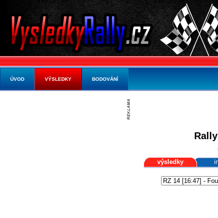
ÚVOD
VÝSLEDKY
BODOVÁNÍ
Rally
výsledky
i