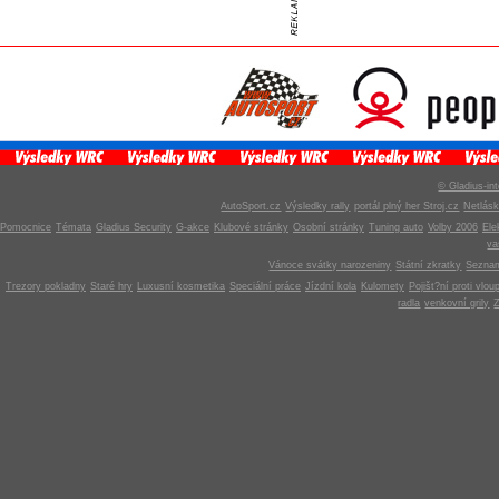
© Gladius-int
AutoSport.cz
Výsledky rally
portál plný her Stroj.cz
Netlás
Pomocnice
Témata
Gladius Security
G-akce
Klubové stránky
Osobní stránky
Tuning auto
Volby 2006
Ele
v
Vánoce svátky narozeniny
Státní zkratky
Seznam
Trezory pokladny
Staré hry
Luxusní kosmetika
Speciální práce
Jízdní kola
Kulomety
Pojišt?ní proti vlou
radla
venkovní grily