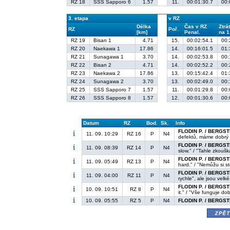
RZ 18
SSS Sapporo 6
1.57
11.
00:01:30.7
00:
3. etapa
v RZ
Délka
Čas v RZ
Ztrá
RZ
Poř.
[km]
Penal.
na 1
RZ 19
Bisan 1
4.71
15.
00:02:54.1
00:
RZ 20
Naekawa 1
17.86
14.
00:16:01.5
01:
RZ 21
Sunagawa 1
3.70
14.
00:02:53.8
00:
RZ 22
Bisan 2
4.71
14.
00:02:52.2
00:
RZ 23
Naekawa 2
17.86
13.
00:15:42.4
01:
RZ 24
Sunagawa 2
3.70
13.
00:02:49.0
00:
RZ 25
SSS Sapporo 7
1.57
11.
00:01:29.8
00:
RZ 26
SSS Sapporo 8
1.57
12.
00:01:30.6
00:
Datum
RZ
Bod.
Sk.
Info
FLODIN P. / BERGST
11. 09. 10:29
RZ 16
P
N4
defektů, máme dobrý 
FLODIN P. / BERGST
11. 09. 08:39
RZ 14
P
N4
slow." / "Tahle zkouš
FLODIN P. / BERGST
11. 09. 05:49
RZ 13
P
N4
hard." / "Nemůžu si s
FLODIN P. / BERGST
11. 09. 04:00
RZ 11
P
N4
rychle", ale jsou velk
FLODIN P. / BERGST
10. 09. 10:51
RZ 8
P
N4
it." / "Vše funguje d
10. 09. 05:55
RZ 5
P
N4
FLODIN P. / BERGST
zpě