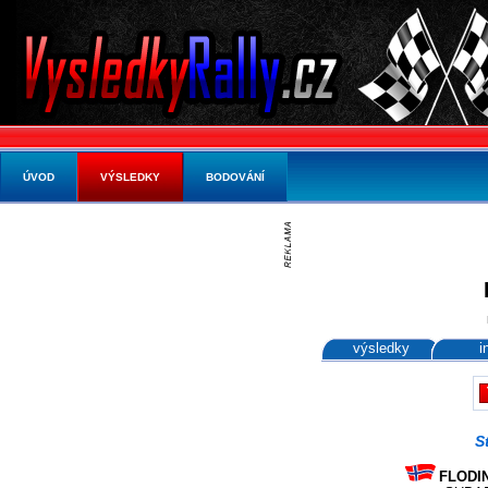
ÚVOD
VÝSLEDKY
BODOVÁNÍ
výsledky
i
S
FLODIN