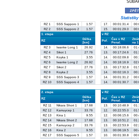
SUBAR
zpě
Statistik
RZ 1
SSS Sapporo 1
1.57
17.
00:01:31.4
00:
RZ 2
SSS Sapporo 2
1.57
15.
00:01:29.0
00:
1. etapa
v RZ
Délka
Čas v RZ
Ztrá
RZ
Poř.
[km]
Penal.
na 1
RZ 3
Iwanke Long 1
26.92
14.
00:18:06.6
01:
RZ 4
Sikot 1
27.76
13.
00:17:24.6
01:
RZ 5
Koyka 1
3.55
14.
00:02:09.8
00:
RZ 6
Iwanke Long 2
26.92
14.
00:18:16.9
02:
RZ 7
Sikot 2
27.76
13.
00:17:32.8
01:
RZ 8
Koyka 2
3.55
14.
00:02:16.3
00:
RZ 9
SSS Sapporo 3
1.57
14.
00:01:31.2
00:
RZ 10
SSS Sapporo 4
1.57
14.
00:01:30.7
00:
2. etapa
v RZ
Délka
Čas v RZ
Ztrá
RZ
Poř.
[km]
Penal.
na 1
RZ 11
Nikara Short 1
17.68
13.
00:10:48.9
01:
RZ 12
Kamuycep 1
33.76
12.
00:22:55.0
01:
RZ 13
Kina 1
9.55
12.
00:06:15.6
00:
RZ 14
Nikara Short 2
17.68
13.
00:10:51.2
01:
RZ 15
Kamuycep 2
33.76
13.
00:22:53.9
02:
RZ 16
Kina 2
9.55
13.
00:06:19.5
00:
RZ 17
SSS Sapporo 5
1.57
10.
00:01:30.8
00: