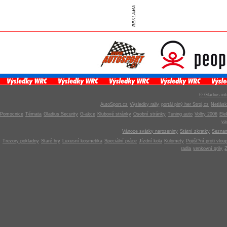
© Gladius-int
AutoSport.cz
Výsledky rally
portál plný her Stroj.cz
Netlás
Pomocnice
Témata
Gladius Security
G-akce
Klubové stránky
Osobní stránky
Tuning auto
Volby 2006
Ele
v
Vánoce svátky narozeniny
Státní zkratky
Seznam
Trezory pokladny
Staré hry
Luxusní kosmetika
Speciální práce
Jízdní kola
Kulomety
Pojišt?ní proti vlou
radla
venkovní grily