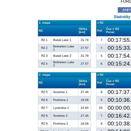
FORD
zpě
Statistik
1. etapa
v RZ
Délka
Čas v RZ
RZ
Poř.
[km]
Penal.
00:17:55
RZ 1
Batak Lake 1
31.79
7.
Belmeken Lake
00:15:33
RZ 2
27.57
7.
1
00:17:54
RZ 3
Batak Lake 2
31.79
5.
Belmeken Lake
00:15:24
RZ 4
27.57
6.
2
2. etapa
v RZ
Délka
Čas v RZ
RZ
Poř.
[km]
Penal.
00:17:37
RZ 5
Sestrimo 1
27.46
8.
00:10:36
RZ 6
Peshtera 1
18.08
5.
00:00:00
RZ 7
Lyubnitsa 1
24.80
33.
00:16:42
RZ 8
Sestrimo 2
27.46
7.
00:10:38
RZ 9
Peshtera 2
18.08
8.