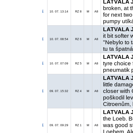
LATVALA J.
broken, at 
10. 07. 13:14
RZ 8
M
A8
for next two
pumpy utíká
LATVALA J.
it bit softer
10. 07. 08:54
RZ 6
M
A8
"Nebylo to 
tu ta špatn
LATVALA J.
tyre choice 
10. 07. 07:09
RZ 5
M
A8
pneumatik p
LATVALA J.
little damag
closer with 
09. 07. 15:32
RZ 4
M
A8
poškodil lev
Citroenům, 
LATVALA J.
the Loeb. Bu
was good st
09. 07. 09:29
RZ 1
M
A8
Loebem. Ale