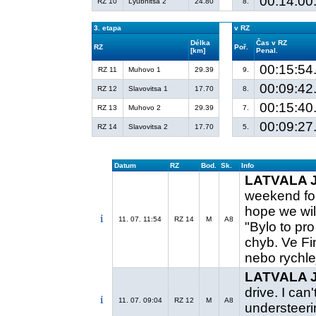
00:14:00
RZ 10
Lyubnitsa 2
24.80
8.
3. etapa
v RZ
Délka
Čas v RZ
RZ
Poř.
[km]
Penal.
00:15:54
RZ 11
Muhovo 1
29.39
9.
00:09:42
RZ 12
Slavovitsa 1
17.70
8.
00:15:40
RZ 13
Muhovo 2
29.39
7.
00:09:27
RZ 14
Slavovitsa 2
17.70
5.
Datum
RZ
Bod.
Sk.
Info
LATVALA J.
weekend for
hope we wil
11. 07. 11:54
RZ 14
M
A8
"Bylo to pr
chyb. Ve Fi
nebo rychlej
LATVALA J.
drive. I can'
11. 07. 09:04
RZ 12
M
A8
understeerin