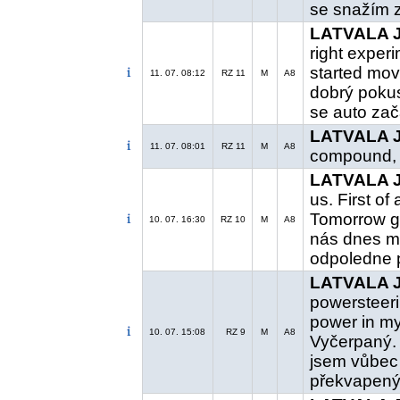
se snažím z
LATVALA J.
right experi
started movi
11. 07. 08:12
RZ 11
M
A8
dobrý pokus
se auto zač
LATVALA J.
11. 07. 08:01
RZ 11
M
A8
compound, o
LATVALA J.
us. First of
Tomorrow ge
10. 07. 16:30
RZ 10
M
A8
nás dnes mo
odpoledne p
LATVALA J.
powersteeri
power in my 
10. 07. 15:08
RZ 9
M
A8
Vyčerpaný. 
jsem vůbec 
překvapený