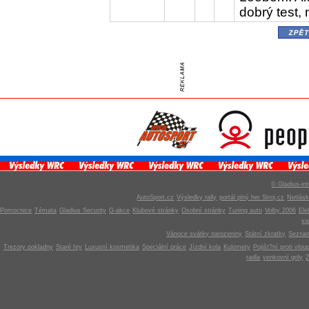
dobrý test, 
zpě
© Gladius-int
AutoSport.cz
Výsledky rally
portál plný her Stroj.cz
Netlás
Pomocnice
Témata
Gladius Security
G-akce
Klubové stránky
Osobní stránky
Tuning auto
Volby 2006
Ele
v
Vánoce svátky narozeniny
Státní zkratky
Seznam
Trezory pokladny
Staré hry
Luxusní kosmetika
Speciální práce
Jízdní kola
Kulomety
Pojišt?ní proti vlou
radla
venkovní grily