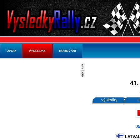
ÚVOD
VÝSLEDKY
BODOVÁNÍ
41.
výsledky
i
S
LATVALA