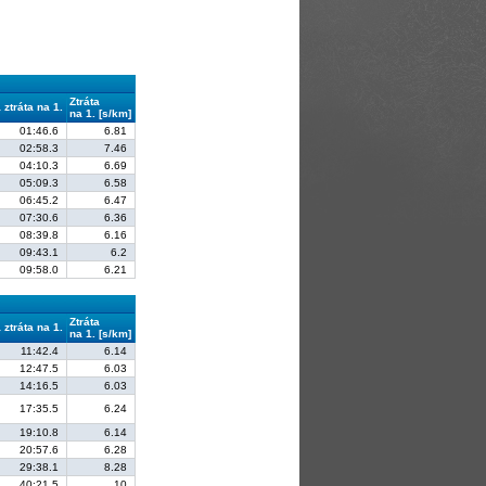
Ztráta
ztráta na 1.
na 1. [s/km]
01:46.6
6.81
02:58.3
7.46
04:10.3
6.69
05:09.3
6.58
06:45.2
6.47
07:30.6
6.36
08:39.8
6.16
09:43.1
6.2
09:58.0
6.21
Ztráta
ztráta na 1.
na 1. [s/km]
11:42.4
6.14
12:47.5
6.03
14:16.5
6.03
17:35.5
6.24
19:10.8
6.14
20:57.6
6.28
29:38.1
8.28
40:21.5
10