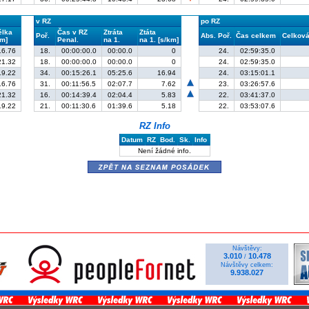
v RZ
po RZ
élka
Čas v RZ
Ztráta
Ztáta
Poř.
Abs. Poř.
Čas celkem
Celková 
km]
Penal.
na 1.
na 1. [s/km]
16.76
18.
00:00:00.0
00:00.0
0
24.
02:59:35.0
21.32
18.
00:00:00.0
00:00.0
0
24.
02:59:35.0
19.22
34.
00:15:26.1
05:25.6
16.94
24.
03:15:01.1
16.76
31.
00:11:56.5
02:07.7
7.62
23.
03:26:57.6
21.32
16.
00:14:39.4
02:04.4
5.83
22.
03:41:37.0
19.22
21.
00:11:30.6
01:39.6
5.18
22.
03:53:07.6
RZ Info
Datum
RZ
Bod.
Sk.
Info
Není žádné info.
zpět na seznam posádek
Návštěvy:
3.010
10.478
/
Návštěvy celkem:
9.938.027