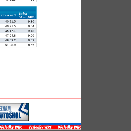
Ztráta
ztráta na 1.
na 1. [s/km]
40:21.5
9.36
40:21.5
8.64
45:47.1
9.18
47:54.8
9.09
49:59.2
8.89
51:28.9
8.66