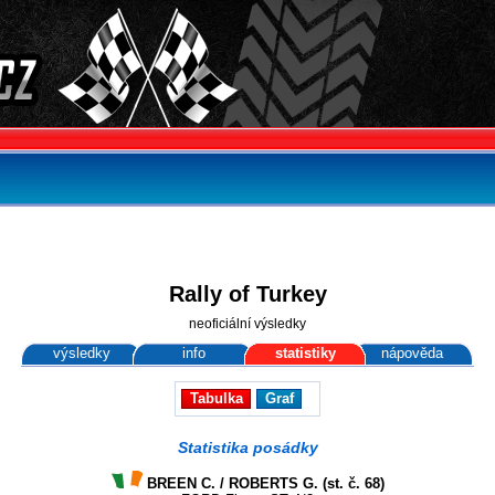
Rally of Turkey
neoficiální výsledky
výsledky
info
statistiky
nápověda
Tabulka
Graf
Statistika posádky
BREEN C. / ROBERTS G. (st. č. 68)