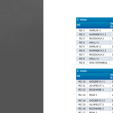
1. etapa
D
RZ
[
RZ 1
DARLIK 1
RZ 2
KARABEYLİ 1
RZ 3
BOZGOCA 1
RZ 4
HALLI 1
RZ 5
DARLIK 2
RZ 6
KARABEYLİ 2
RZ 7
BOZGOCA 2
RZ 8
HALLI 2
RZ 9
SSS İSTANBUL
2. etapa
D
RZ
[
RZ 10
GÖÇBEYLİ 1
RZ 11
ULUPELİT 1
RZ 12
BOZHANE 1
RZ 13
RİVA 1
RZ 14
GÖÇBEYLİ 2
RZ 15
ULUPELİT 2
RZ 16
BOZHANE 2
RZ 17
RİVA 2