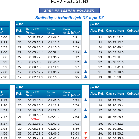
FORD Fiesta ST, N3
zpět na seznam posádek
Statistiky v jednotlivých RZ a po RZ
v RZ
po RZ
élka
Čas v RZ
Ztráta
Ztáta
Poř.
Abs. Poř.
Čas celkem
Celková 
km]
Penal.
na 1.
na 1. [s/km]
15.66
24.
00:11:17.0
01:46.6
6.81
24.
00:11:17.0
8.23
26.
00:05:56.3
01:13.2
8.89
24.
00:17:13.3
13.52
22.
00:09:26.8
01:15.6
5.59
24.
00:26:40.1
9.60
22.
00:05:44.4
00:59.4
6.19
23.
00:32:24.5
15.66
22.
00:10:47.0
01:35.9
6.12
23.
00:43:11.5
8.23
18.
00:05:20.0
00:45.4
5.52
22.
00:48:31.5
13.52
22.
00:09:10.3
01:11.3
5.27
22.
00:57:41.8
9.60
19.
00:05:37.7
01:03.9
6.66
21.
01:03:19.5
2.20
17.
00:02:11.2
00:15.3
6.95
19.
01:05:30.7
v RZ
po RZ
élka
Čas v RZ
Ztráta
Ztáta
Poř.
Abs. Poř.
Čas celkem
Celková 
km]
Penal.
na 1.
na 1. [s/km]
18.17
25.
00:12:19.4
01:45.0
5.78
18.
01:17:50.1
12.98
20.
00:08:23.3
01:12.2
5.56
18.
01:26:13.4
14.59
19.
00:10:15.7
01:29.0
6.1
17.
01:36:29.1
00:18:56.4
27.17
21.
03:27.2
7.63
16.
01:55:25.5
00:10
18.17
22.
00:12:07.0
01:42.2
5.62
16.
02:07:32.5
12.98
30.
00:08:53.8
01:55.0
8.86
16.
02:16:26.3
14.59
37.
00:17:23.9
08:40.5
35.68
20.
02:33:50.2
27.17
36.
00:25:44.8
10:43.4
23.68
24.
02:59:35.0