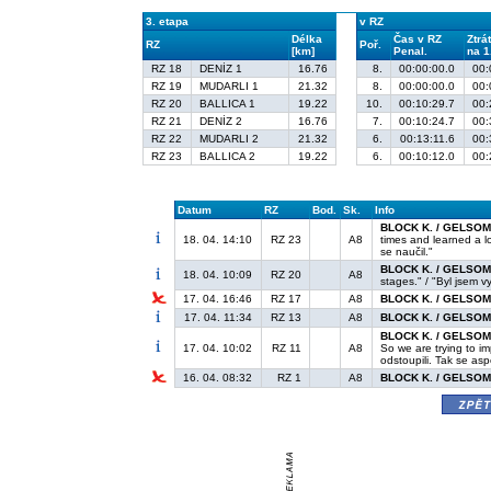
3. etapa
v RZ
Délka
Čas v RZ
Ztrá
RZ
Poř.
[km]
Penal.
na 1
RZ 18
DENİZ 1
16.76
8.
00:00:00.0
00:
RZ 19
MUDARLI 1
21.32
8.
00:00:00.0
00:
RZ 20
BALLICA 1
19.22
10.
00:10:29.7
00:
RZ 21
DENİZ 2
16.76
7.
00:10:24.7
00:
RZ 22
MUDARLI 2
21.32
6.
00:13:11.6
00:
RZ 23
BALLICA 2
19.22
6.
00:10:12.0
00:
Datum
RZ
Bod.
Sk.
Info
BLOCK K. / GELSOM
18. 04. 14:10
RZ 23
A8
times and learned a l
se naučil."
BLOCK K. / GELSOM
18. 04. 10:09
RZ 20
A8
stages." / "Byl jsem 
17. 04. 16:46
RZ 17
A8
BLOCK K. / GELSOM
17. 04. 11:34
RZ 13
A8
BLOCK K. / GELSOM
BLOCK K. / GELSOM
17. 04. 10:02
RZ 11
A8
So we are trying to i
odstoupili. Tak se as
16. 04. 08:32
RZ 1
A8
BLOCK K. / GELSOM
zpě