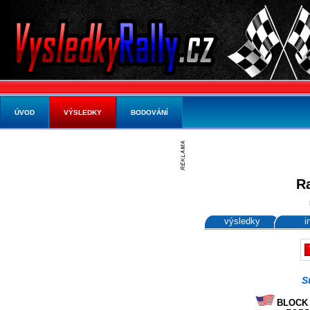
ÚVOD
VÝSLEDKY
BODOVÁNÍ
Ra
výsledky
i
S
BLOCK K