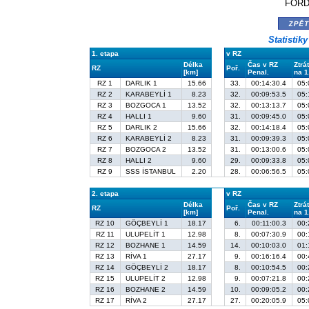
FORD
zpě
Statistik
1. etapa
v RZ
Délka
Čas v RZ
Ztrá
RZ
Poř.
[km]
Penal.
na 1
RZ 1
DARLIK 1
15.66
33.
00:14:30.4
05:
RZ 2
KARABEYLİ 1
8.23
32.
00:09:53.5
05:
RZ 3
BOZGOCA 1
13.52
32.
00:13:13.7
05:
RZ 4
HALLI 1
9.60
31.
00:09:45.0
05:
RZ 5
DARLIK 2
15.66
32.
00:14:18.4
05:
RZ 6
KARABEYLİ 2
8.23
31.
00:09:39.3
05:
RZ 7
BOZGOCA 2
13.52
31.
00:13:00.6
05:
RZ 8
HALLI 2
9.60
29.
00:09:33.8
05:
RZ 9
SSS İSTANBUL
2.20
28.
00:06:56.5
05:
2. etapa
v RZ
Délka
Čas v RZ
Ztrá
RZ
Poř.
[km]
Penal.
na 1
RZ 10
GÖÇBEYLİ 1
18.17
6.
00:11:00.3
00:
RZ 11
ULUPELİT 1
12.98
8.
00:07:30.9
00:
RZ 12
BOZHANE 1
14.59
14.
00:10:03.0
01:
RZ 13
RİVA 1
27.17
9.
00:16:16.4
00:
RZ 14
GÖÇBEYLİ 2
18.17
8.
00:10:54.5
00:
RZ 15
ULUPELİT 2
12.98
9.
00:07:21.8
00:
RZ 16
BOZHANE 2
14.59
10.
00:09:05.2
00:
RZ 17
RİVA 2
27.17
27.
00:20:05.9
05: