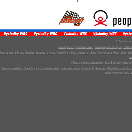
© Gladius-int
AutoSport.cz
Výsledky rally
portál plný her Stroj.cz
Netlás
Pomocnice
Témata
Gladius Security
G-akce
Klubové stránky
Osobní stránky
Tuning auto
Volby 2006
Ele
v
Vánoce svátky narozeniny
Státní zkratky
Seznam
Trezory pokladny
Staré hry
Luxusní kosmetika
Speciální práce
Jízdní kola
Kulomety
Pojišt?ní proti vlou
radla
venkovní grily