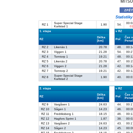
MITSUB
zpě
Statistik
Super Special Stage
00:0
RZ 1
1.90
54.
Karlstad 1
0
1. etapa
v RZ
Délka
Čas v
RZ
Poř.
[km]
Penal
RZ 2
Likenäs 1
20.78
48.
00:1
RZ 3
Viggen 1
21.28
54.
00:2
RZ 4
Torntorp 1
19.21
48.
00:1
RZ 5
Likenäs 2
20.78
47.
00:1
RZ 6
Viggen 2
21.28
42.
00:1
RZ 7
Torntorp 2
19.21
42.
00:1
Super Special Stage
RZ 8
1.90
40.
00:0
Karlstad 2
2. etapa
v RZ
Délka
Čas v
RZ
Poř.
[km]
Penal
RZ 9
Vargåsen 1
24.63
44.
00:1
RZ 10
Sågen 1
14.23
46.
00:0
RZ 11
Fredriksberg 1
18.15
46.
00:1
RZ 12
Hagfors Sprint 1
1.87
38.
00:0
RZ 13
Vargåsen 2
24.63
43.
00:1
RZ 14
Sågen 2
14.23
45.
00:0
RZ 15
Fredriksberg 2
18.15
43.
00:1