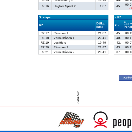
00:0
RZ 16
Hagfors Sprint 2
1.87
45.
0
3. etapa
v RZ
Délka
Čas v
RZ
Poř.
[km]
Penal
RZ 17
Rämmen 1
21.87
45.
00:1
RZ 18
Värmullsåsen 1
23.41
40.
00:1
RZ 19
Lesjöfors
10.49
42.
00:0
RZ 20
Rämmen 2
21.87
43.
00:1
RZ 21
Värmullsåsen 2
23.41
37.
00:1
zpě