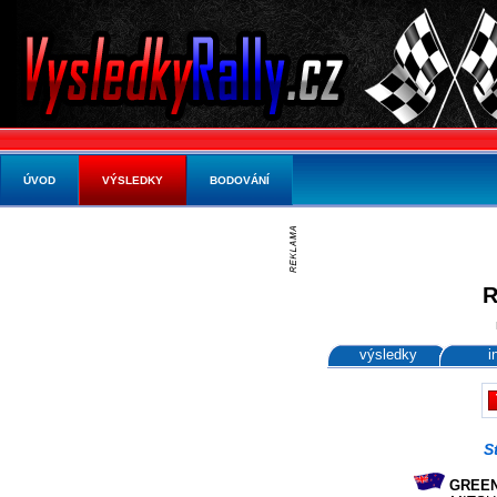
ÚVOD
VÝSLEDKY
BODOVÁNÍ
R
výsledky
i
S
GREEN 