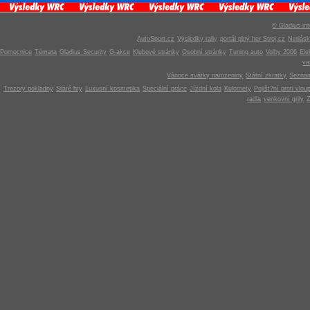
© Gladius-int
AutoSport.cz
Výsledky rally
portál plný her Stroj.cz
Netlás
Pomocnice
Témata
Gladius Security
G-akce
Klubové stránky
Osobní stránky
Tuning auto
Volby 2006
Ele
v
Vánoce svátky narozeniny
Státní zkratky
Seznam
Trezory pokladny
Staré hry
Luxusní kosmetika
Speciální práce
Jízdní kola
Kulomety
Pojišt?ní proti vlou
radla
venkovní grily