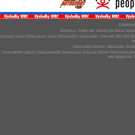
© Gladius-int
AutoSport.cz
Výsledky rally
portál plný her Stroj.cz
Netlás
Pomocnice
Témata
Gladius Security
G-akce
Klubové stránky
Osobní stránky
Tuning auto
Volby 2006
Ele
v
Vánoce svátky narozeniny
Státní zkratky
Seznam
Trezory pokladny
Staré hry
Luxusní kosmetika
Speciální práce
Jízdní kola
Kulomety
Pojišt?ní proti vlou
radla
venkovní grily