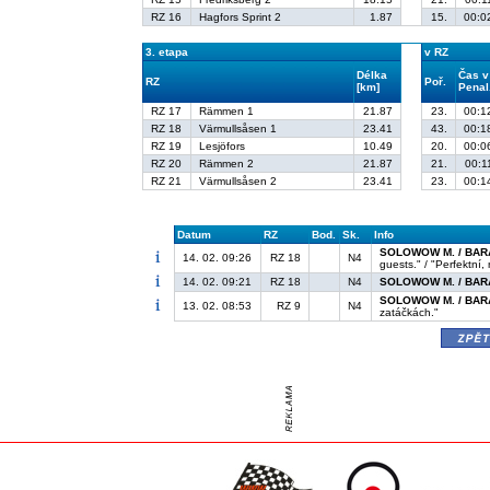
RZ 16
Hagfors Sprint 2
1.87
15.
00:0
3. etapa
v RZ
Délka
Čas v
RZ
Poř.
[km]
Penal
RZ 17
Rämmen 1
21.87
23.
00:1
RZ 18
Värmullsåsen 1
23.41
43.
00:1
RZ 19
Lesjöfors
10.49
20.
00:0
RZ 20
Rämmen 2
21.87
21.
00:1
RZ 21
Värmullsåsen 2
23.41
23.
00:1
Datum
RZ
Bod.
Sk.
Info
SOLOWOW M. / BAR
14. 02. 09:26
RZ 18
N4
guests." / "Perfektní
14. 02. 09:21
RZ 18
N4
SOLOWOW M. / BAR
SOLOWOW M. / BAR
13. 02. 08:53
RZ 9
N4
zatáčkách."
zpě