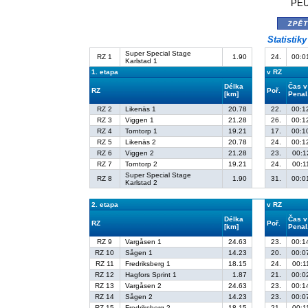
PEU
zpě
Statistik
Super Special Stage
RZ 1
1.90
24.
00:0
Karlstad 1
1. etapa
v RZ
Délka
Čas v
RZ
Poř.
[km]
Penal
RZ 2
Likenäs 1
20.78
22.
00:1
RZ 3
Viggen 1
21.28
26.
00:1
RZ 4
Torntorp 1
19.21
17.
00:1
RZ 5
Likenäs 2
20.78
24.
00:1
RZ 6
Viggen 2
21.28
23.
00:1
RZ 7
Torntorp 2
19.21
24.
00:1
Super Special Stage
RZ 8
1.90
31.
00:0
Karlstad 2
2. etapa
v RZ
Délka
Čas v
RZ
Poř.
[km]
Penal
RZ 9
Vargåsen 1
24.63
23.
00:1
RZ 10
Sågen 1
14.23
20.
00:0
RZ 11
Fredriksberg 1
18.15
24.
00:1
RZ 12
Hagfors Sprint 1
1.87
21.
00:0
RZ 13
Vargåsen 2
24.63
23.
00:1
RZ 14
Sågen 2
14.23
23.
00:0
RZ 15
Fredriksberg 2
18.15
21.
00:1