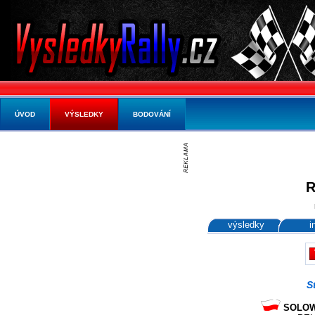
ÚVOD
VÝSLEDKY
BODOVÁNÍ
R
výsledky
i
S
SOLOWO