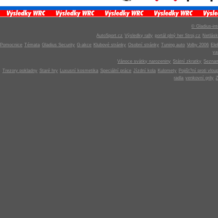
© Gladius-int
AutoSport.cz
Výsledky rally
portál plný her Stroj.cz
Netlás
Pomocnice
Témata
Gladius Security
G-akce
Klubové stránky
Osobní stránky
Tuning auto
Volby 2006
Ele
v
Vánoce svátky narozeniny
Státní zkratky
Seznam
Trezory pokladny
Staré hry
Luxusní kosmetika
Speciální práce
Jízdní kola
Kulomety
Pojišt?ní proti vlou
radla
venkovní grily