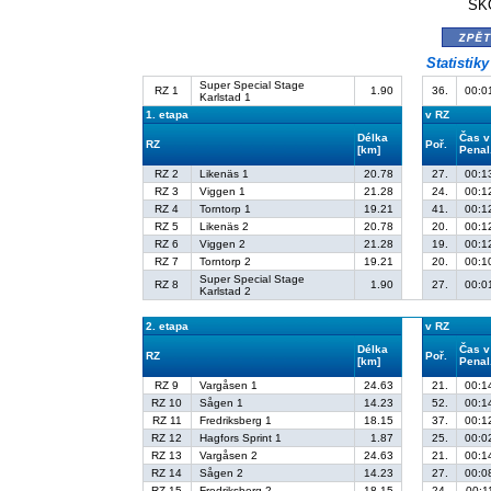
ŠKO
zpě
Statistik
Super Special Stage
RZ 1
1.90
36.
00:0
Karlstad 1
1. etapa
v RZ
Délka
Čas v
RZ
Poř.
[km]
Penal
RZ 2
Likenäs 1
20.78
27.
00:1
RZ 3
Viggen 1
21.28
24.
00:1
RZ 4
Torntorp 1
19.21
41.
00:1
RZ 5
Likenäs 2
20.78
20.
00:1
RZ 6
Viggen 2
21.28
19.
00:1
RZ 7
Torntorp 2
19.21
20.
00:1
Super Special Stage
RZ 8
1.90
27.
00:0
Karlstad 2
2. etapa
v RZ
Délka
Čas v
RZ
Poř.
[km]
Penal
RZ 9
Vargåsen 1
24.63
21.
00:1
RZ 10
Sågen 1
14.23
52.
00:1
RZ 11
Fredriksberg 1
18.15
37.
00:1
RZ 12
Hagfors Sprint 1
1.87
25.
00:0
RZ 13
Vargåsen 2
24.63
21.
00:1
RZ 14
Sågen 2
14.23
27.
00:0
RZ 15
Fredriksberg 2
18.15
24.
00:1