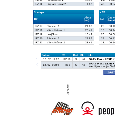
RZ 16
Hagfors Sprint 2
1.87
46.
00:0
3. etapa
v RZ
Délka
Čas v
RZ
Poř.
[km]
Penal
RZ 17
Rämmen 1
21.87
25.
00:1
RZ 18
Värmullsåsen 1
23.41
18.
00:1
RZ 19
Lesjöfors
10.49
26.
00:0
RZ 20
Rämmen 2
21.87
28.
00:1
RZ 21
Värmullsåsen 2
23.41
18.
00:1
Datum
RZ
Bod.
Sk.
Info
13. 02. 11:12
RZ 10
S
N4
SÄÄV P.-A. / LEXE K
SÄÄV P.-A. / LEXE K
13. 02. 08:56
RZ 9
S
N4
snažil jsem se jet čistě
zpě