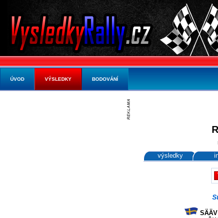
ÚVOD
VÝSLEDKY
BODOVÁNÍ
R
výsledky
i
S
SÄÄV P