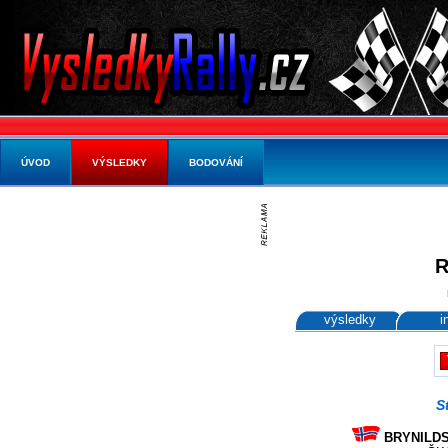
ÚVOD
VÝSLEDKY
BODOVÁNÍ
R
výsledky
i
S
BRYNILDSE