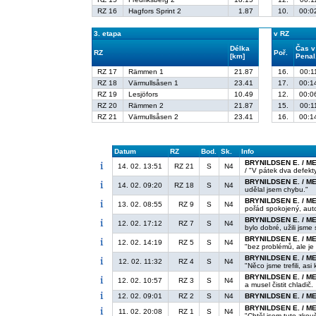
RZ 16
Hagfors Sprint 2
1.87
10.
00:0
3. etapa
v RZ
Délka
Čas v
RZ
Poř.
[km]
Penal
RZ 17
Rämmen 1
21.87
16.
00:1
RZ 18
Värmullsåsen 1
23.41
17.
00:1
RZ 19
Lesjöfors
10.49
12.
00:0
RZ 20
Rämmen 2
21.87
15.
00:1
RZ 21
Värmullsåsen 2
23.41
16.
00:1
Datum
RZ
Bod.
Sk.
Info
BRYNILDSEN E. / M
14. 02. 13:51
RZ 21
S
N4
/ "V pátek dva defekt
BRYNILDSEN E. / M
14. 02. 09:20
RZ 18
S
N4
udělal jsem chybu."
BRYNILDSEN E. / M
13. 02. 08:55
RZ 9
S
N4
pořád spokojený, aut
BRYNILDSEN E. / M
12. 02. 17:12
RZ 7
S
N4
bylo dobré, užili jsme s
BRYNILDSEN E. / M
12. 02. 14:19
RZ 5
S
N4
"bez problémů, ale je 
BRYNILDSEN E. / M
12. 02. 11:32
RZ 4
S
N4
"Něco jsme trefili, as
BRYNILDSEN E. / M
12. 02. 10:57
RZ 3
S
N4
a musel čistit chladič.
12. 02. 09:01
RZ 2
S
N4
BRYNILDSEN E. / M
BRYNILDSEN E. / M
11. 02. 20:08
RZ 1
S
N4
"Chtěl jsem tuto zkouš