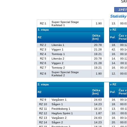
ŠKO
zpě
Statistik
Super Special Stage
RZ 1
1.90
13.
00:0
Karlstad 1
1. etapa
v RZ
Délka
Čas v
RZ
Poř.
[km]
Penal
RZ 2
Likenäs 1
20.78
18.
00:1
RZ 3
Viggen 1
21.28
42.
00:1
RZ 4
Torntorp 1
19.21
16.
00:1
RZ 5
Likenäs 2
20.78
14.
00:1
RZ 6
Viggen 2
21.28
14.
00:1
RZ 7
Torntorp 2
19.21
16.
00:1
Super Special Stage
RZ 8
1.90
12.
00:0
Karlstad 2
2. etapa
v RZ
Délka
Čas v
RZ
Poř.
[km]
Penal
RZ 9
Vargåsen 1
24.63
16.
00:1
RZ 10
Sågen 1
14.23
18.
00:0
RZ 11
Fredriksberg 1
18.15
13.
00:1
RZ 12
Hagfors Sprint 1
1.87
10.
00:0
RZ 13
Vargåsen 2
24.63
16.
00:1
RZ 14
Sågen 2
14.23
20.
00:0
RZ 15
Fredriksberg 2
18.15
12.
00:1