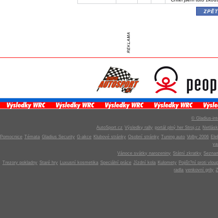
zpě
© Gladius-int
AutoSport.cz
Výsledky rally
portál plný her Stroj.cz
Netlás
Pomocnice
Témata
Gladius Security
G-akce
Klubové stránky
Osobní stránky
Tuning auto
Volby 2006
Ele
v
Vánoce svátky narozeniny
Státní zkratky
Seznam
Trezory pokladny
Staré hry
Luxusní kosmetika
Speciální práce
Jízdní kola
Kulomety
Pojišt?ní proti vlou
radla
venkovní grily