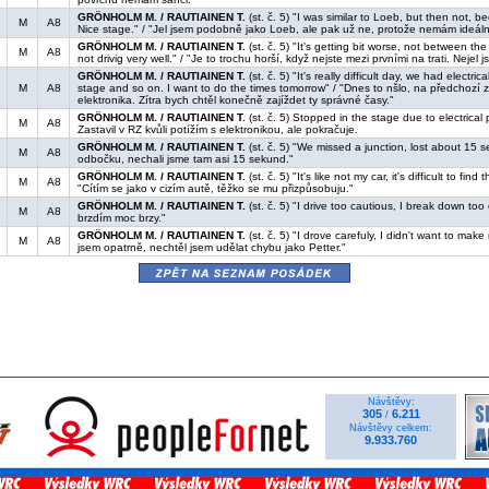
GRÖNHOLM M. / RAUTIAINEN T.
(st. č. 5) "I was similar to Loeb, but then not, b
M
A8
Nice stage." / "Jel jsem podobně jako Loeb, ale pak už ne, protože nemám ideál
GRÖNHOLM M. / RAUTIAINEN T.
(st. č. 5) "It's getting bit worse, not between the
M
A8
not drivig very well." / "Je to trochu horší, když nejste mezi prvními na trati. Nejel
GRÖNHOLM M. / RAUTIAINEN T.
(st. č. 5) "It's really difficult day, we had electr
M
A8
stage and so on. I want to do the times tomorrow" / "Dnes to nšlo, na předchozí 
elektronika. Zítra bych chtěl konečně zajíždet ty správné časy."
GRÖNHOLM M. / RAUTIAINEN T.
(st. č. 5) Stopped in the stage due to electrical
M
A8
Zastavil v RZ kvůli potížím s elektronikou, ale pokračuje.
GRÖNHOLM M. / RAUTIAINEN T.
(st. č. 5) "We missed a junction, lost about 15 s
M
A8
odbočku, nechali jsme tam asi 15 sekund."
GRÖNHOLM M. / RAUTIAINEN T.
(st. č. 5) "It's like not my car, it's difficult to find 
M
A8
"Cítím se jako v cizím autě, těžko se mu přizpůsobuju."
GRÖNHOLM M. / RAUTIAINEN T.
(st. č. 5) "I drive too cautious, I break down too 
M
A8
brzdím moc brzy."
GRÖNHOLM M. / RAUTIAINEN T.
(st. č. 5) "I drove carefuly, I didn't want to make 
M
A8
jsem opatrně, nechtěl jsem udělat chybu jako Petter."
zpět na seznam posádek
Návštěvy:
305
6.211
/
Návštěvy celkem:
9.933.760