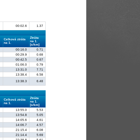
00:02.6
1.37
Ztráta
Celková ztráta
na 1.
na 1.
[s/km]
00:16.0
0.71
00:29.9
0.68
00:42.5
0.67
01:06.0
0.79
13:31.0
7.71
13:38.4
6.58
13:38.3
6.48
Ztráta
Celková ztráta
na 1.
na 1.
[s/km]
13:55.0
5.53
13:54.8
5.05
14:05.6
4.61
14:06.7
4.57
21:15.4
6.08
21:14.4
5.69
22:38.8
5.61