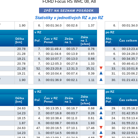
FORD Focus RS WRC 08, A8
zpět na seznam posádek
Statistiky v jednotlivých RZ a po RZ
e
1.90
6.
00:01:34.0
00:02.6
1.37
6.
00:01:34.0
v RZ
po RZ
Ztáta
Délka
Čas v RZ
Ztráta
Abs.
Poř.
na 1.
Čas celkem
[km]
Penal.
na 1.
Poř.
[s/km]
20.78
7.
00:11:49.4
00:15.7
0.76
6.
00:13:23.4
21.28
7.
00:11:04.6
00:13.9
0.65
6.
00:24:28.0
19.21
6.
00:10:07.7
00:13.0
0.68
6.
00:34:35.7
20.78
7.
00:12:05.3
00:27.6
1.33
6.
00:46:41.0
21.28
52.
00:23:20.8
12:31.3
35.31
33.
01:10:01.8
19.21
4.
00:10:04.4
00:07.4
0.39
31.
01:20:06.2
e
1.90
3.
00:01:36.9
00:02.1
1.11
30.
01:21:43.1
v RZ
po RZ
Ztáta
Délka
Čas v RZ
Ztráta
Abs.
Poř.
na 1.
Čas celkem
[km]
Penal.
na 1.
Poř.
[s/km]
24.63
5.
00:13:35.1
00:16.7
0.68
29.
01:35:18.2
14.23
2.
00:07:16.8
00:03.7
0.26
27.
01:42:35.0
18.15
4.
00:10:38.4
00:11.0
0.61
24.
01:53:13.4
1.87
6.
00:02:08.7
00:03.6
1.93
24.
01:55:22.1
24.63
47.
00:20:16.5
07:10.1
17.46
30.
02:15:38.6
14.23
1.
00:07:14.5
00:00.0
0
29.
02:22:53.1
18.15
28.
00:12:09.1
01:24.9
4.68
30.
02:35:02.2