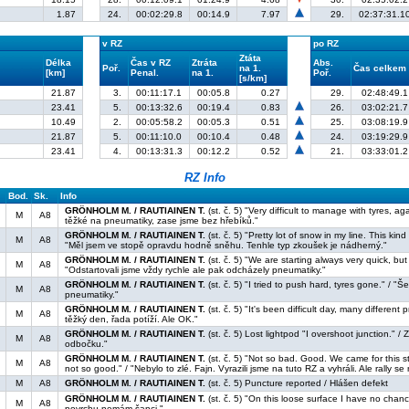
1.87
24.
00:02:29.8
00:14.9
7.97
29.
02:37:31.1
v RZ
po RZ
Ztáta
Délka
Čas v RZ
Ztráta
Abs.
Poř.
na 1.
Čas celkem
[km]
Penal.
na 1.
Poř.
[s/km]
21.87
3.
00:11:17.1
00:05.8
0.27
29.
02:48:49.1
23.41
5.
00:13:32.6
00:19.4
0.83
26.
03:02:21.7
10.49
2.
00:05:58.2
00:05.3
0.51
25.
03:08:19.9
21.87
5.
00:11:10.0
00:10.4
0.48
24.
03:19:29.9
23.41
4.
00:13:31.3
00:12.2
0.52
21.
03:33:01.2
RZ Info
Bod.
Sk.
Info
GRÖNHOLM M. / RAUTIAINEN T.
(st. č. 5) "Very difficult to manage with tyres, ag
M
A8
těžké na pneumatiky, zase jsme bez hřebíků."
GRÖNHOLM M. / RAUTIAINEN T.
(st. č. 5) "Pretty lot of snow in my line. This kind 
M
A8
"Měl jsem ve stopě opravdu hodně sněhu. Tenhle typ zkoušek je nádherný."
GRÖNHOLM M. / RAUTIAINEN T.
(st. č. 5) "We are starting always very quick, but
M
A8
"Odstartovali jsme vždy rychle ale pak odcházely pneumatiky."
GRÖNHOLM M. / RAUTIAINEN T.
(st. č. 5) "I tried to push hard, tyres gone." / "
M
A8
pneumatiky."
GRÖNHOLM M. / RAUTIAINEN T.
(st. č. 5) "It's been difficult day, many different
M
A8
těžký den, řada potíží. Ale OK."
GRÖNHOLM M. / RAUTIAINEN T.
(st. č. 5) Lost lightpod "I overshoot junction." / Z
M
A8
odbočku."
GRÖNHOLM M. / RAUTIAINEN T.
(st. č. 5) "Not so bad. Good. We came for this s
M
A8
not so good." / "Nebylo to zlé. Fajn. Vyrazili jsme na tuto RZ a vyhráli. Ale rally s
M
A8
GRÖNHOLM M. / RAUTIAINEN T.
(st. č. 5) Puncture reported / Hlášen defekt
GRÖNHOLM M. / RAUTIAINEN T.
(st. č. 5) "On this loose surface I have no chan
M
A8
povrchu nemám šanci."