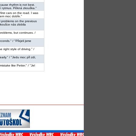
ecause rhythm is not best.
ní rytmus. Pěkná zkouška."
 first cars on the road. I was
 jsem moc dobře."
ical problems on the previous
zkoušce nás zlobila
 problems, but continues. /
econds." / "Přejeli jsme
the right style of driving." /
early." / "Jedu moc při zdi,
mistake like Petter." / "Jel