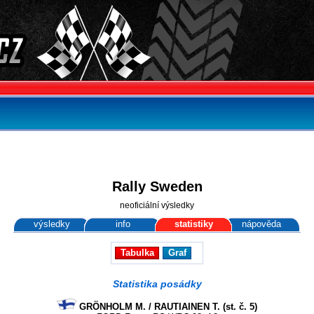
Rally Sweden
neoficiální výsledky
výsledky
info
statistiky
nápověda
Tabulka
Graf
Statistika posádky
GRÖNHOLM M. / RAUTIAINEN T. (st. č. 5)