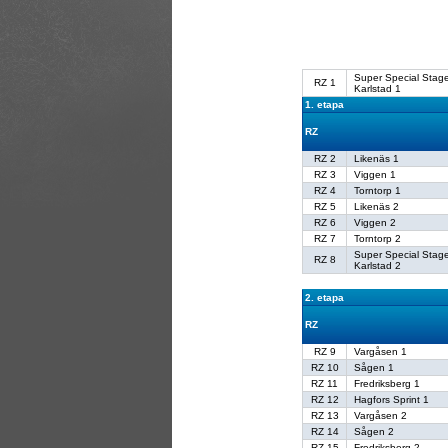
Super Special Stag
RZ 1
Karlstad 1
1. etapa
RZ
RZ 2
Likenäs 1
RZ 3
Viggen 1
RZ 4
Torntorp 1
RZ 5
Likenäs 2
RZ 6
Viggen 2
RZ 7
Torntorp 2
Super Special Stag
RZ 8
Karlstad 2
2. etapa
RZ
RZ 9
Vargåsen 1
RZ 10
Sågen 1
RZ 11
Fredriksberg 1
RZ 12
Hagfors Sprint 1
RZ 13
Vargåsen 2
RZ 14
Sågen 2
RZ 15
Fredriksberg 2