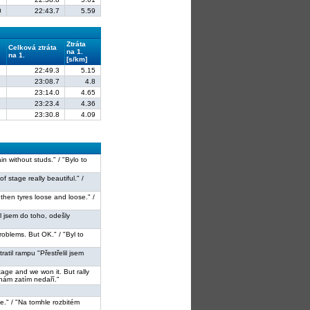
0
22:43.7
5.59
Ztráta
Celková ztráta
na 1.
na 1.
[s/km]
22:49.3
5.15
23:08.7
4.8
23:14.0
4.65
23:23.4
4.36
23:30.8
4.09
ain without studs." / "Bylo to
of stage really beautiful." /
 then tyres loose and loose." /
Šel jsem do toho, odešly
 problems. But OK." / "Byl to
tratil rampu "Přestřelil jsem
tage and we won it. But rally
e nám zatím nedaří."
ce." / "Na tomhle rozbitém