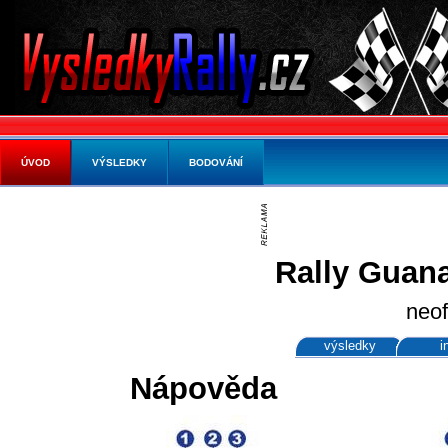
ÚVOD
VÝSLEDKY
BODOVÁNÍ
Rally Guana
neof
výsledky
i
Nápověda