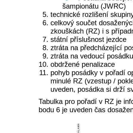
šampionátu (JWRC)
technické rozlišení skupin
celkový součet dosažených
zkouškách (RZ) i s případn
státní příslušnost jezdce
ztráta na předcházející p
ztráta na vedoucí posádk
obdržené penalizace
pohyb posádky v pořadí o
minulé RZ (vzestup / pokl
uveden, posádka si drží s
Tabulka pro pořadí v RZ je in
bodu 6 je uveden čas dosaže