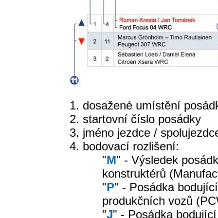
dosažené umístění posádk
startovní číslo posádky
jméno jezdce / spolujezdc
bodovací rozlišení:
"
M
" - Výsledek posád
konstruktérů (Manufac
"
P
" - Posádka bodujíc
produkčních vozů (P
"
J
" - Posádka bodující