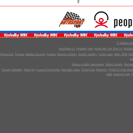
© Gladius-int
AutoSport.cz
Výsledky rally
portál plný her Stroj.cz
Netlás
Pomocnice
Témata
Gladius Security
G-akce
Klubové stránky
Osobní stránky
Tuning auto
Volby 2006
Ele
v
Vánoce svátky narozeniny
Státní zkratky
Seznam
Trezory pokladny
Staré hry
Luxusní kosmetika
Speciální práce
Jízdní kola
Kulomety
Pojišt?ní proti vlou
radla
venkovní grily