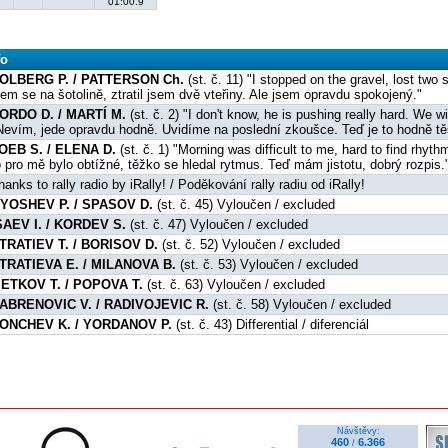
01:00.9
fo
OLBERG P. / PATTERSON Ch.
(st. č. 11) "I stopped on the gravel, lost two 
sem se na šotolině, ztratil jsem dvě vteřiny. Ale jsem opravdu spokojený."
ORDO D. / MARTÍ M.
(st. č. 2) "I don't know, he is pushing really hard. We wi
Nevím, jede opravdu hodně. Uvidíme na poslední zkoušce. Teď je to hodně tě
OEB S. / ELENA D.
(st. č. 1) "Morning was difficult to me, hard to find rhyt
o pro mě bylo obtížné, těžko se hledal rytmus. Teď mám jistotu, dobrý rozpis.
hanks to rally radio by iRally! / Poděkování rally radiu od iRally!
YOSHEV P. / SPASOV D.
(st. č. 45) Vyloučen / excluded
SAEV I. / KORDEV S.
(st. č. 47) Vyloučen / excluded
TRATIEV T. / BORISOV D.
(st. č. 52) Vyloučen / excluded
TRATIEVA E. / MILANOVA B.
(st. č. 53) Vyloučen / excluded
ETKOV T. / POPOVA T.
(st. č. 63) Vyloučen / excluded
ABRENOVIC V. / RADIVOJEVIC R.
(st. č. 58) Vyloučen / excluded
ONCHEV K. / YORDANOV P.
(st. č. 43) Differential / diferenciál
Návštěvy:
460
6.366
/