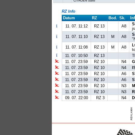
CITROËN Saxo
RZ Info
Datum
RZ
Bod.
Sk.
In
S
11. 07. 11:12
RZ 13
A8
j
S
11. 07. 11:10
RZ 13
M
A8
"
L
11. 07. 11:08
RZ 13
M
A8
t
11. 07. 10:50
RZ 13
T
11. 07. 23:59
RZ 10
N4
G
11. 07. 23:59
RZ 10
N4
I
11. 07. 23:59
RZ 10
A6
S
11. 07. 23:59
RZ 10
A6
S
11. 07. 23:59
RZ 10
N3
M
11. 07. 23:59
RZ 10
N3
R
09. 07. 22:00
RZ 3
N4
D