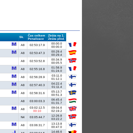
Čas celkem
Ztráta na 1.
Sk.
Penalizace
Ztráta před.
00:00.0
A8
02:53:17.9
00:00.0
00:29.4
A8
02:53:47.3
00:29.4
00:34.9
A8
02:53:52.8
00:05.5
01:58.9
A8
02:55:16.8
01:24.0
03:11.0
A8
02:56:28.9
01:12.1
04:22.4
A8
02:57:40.3
01:11.4
05:13.7
A8
02:58:31.6
00:51.3
06:45.4
A8
03:00:03.3
01:31.7
03:02:12.5
09:04.6
A8
00:10
02:19.2
12:26.8
N4
03:05:44.7
03:22.2
13:13.8
A8
03:06:31.7
00:47.0
14:46.6