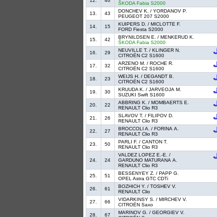
12.
46
ŠKODA Fabia S2000
DONCHEV K. / YORDANOV P.
13.
43
PEUGEOT 207 S2000
KUIPERS D. / MICLOTTE F.
14.
15
FORD Fiesta S2000
BRYNILDSEN E. / MENKERUD K.
15.
42
ŠKODA Fabia S2000
NEUVILLE T. / KLINGER N.
16.
29
CITROËN C2 S1600
ARZENO M. / ROCHE R.
17.
32
CITROËN C2 S1600
WEIJS H. / DEGANDT B.
18.
23
CITROËN C2 S1600
KRUUDA K. / JARVEOJA M.
19.
30
SUZUKI Swift S1600
ABBRING K. / MOMBAERTS E.
20.
22
RENAULT Clio R3
SLAVOV T. / FILIPOV D.
21.
26
RENAULT Clio R3
BROCCOLI A. / FORINA A.
22.
27
RENAULT Clio R3
PARLI F. / CANTON T.
23.
50
RENAULT Clio R3
VALDEZ LOPEZ E.-E. /
24.
24
GARDUNO MATURANA A.
RENAULT Clio R3
BESSENYEY Z. / PAPP G.
25.
51
OPEL Astra GTC CDTi
BOZHICH Y. / TOSHEV V.
26.
61
RENAULT Clio
VIDARKINSY S. / MIRCHEV V.
27.
66
CITROËN Saxo
MARINOV G. / GEORGIEV V.
28.
67