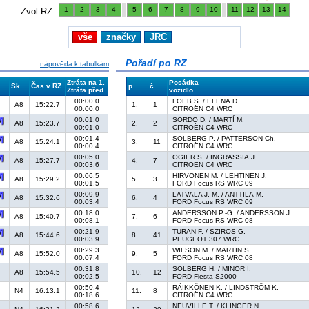
1
2
3
4
5
6
7
8
9
10
11
12
13
14
Zvol RZ:
vše
značky
JRC
Pořadí po RZ
nápověda k tabulkám
Ztráta na 1.
Posádka
Sk.
Čas v RZ
p.
č.
Ztráta před.
vozidlo
00:00.0
LOEB S. / ELENA D.
A8
15:22.7
1.
1
00:00.0
CITROËN C4 WRC
00:01.0
SORDO D. / MARTÍ M.
A8
15:23.7
2.
2
00:01.0
CITROËN C4 WRC
00:01.4
SOLBERG P. / PATTERSON Ch.
A8
15:24.1
3.
11
00:00.4
CITROËN C4 WRC
00:05.0
OGIER S. / INGRASSIA J.
A8
15:27.7
4.
7
00:03.6
CITROËN C4 WRC
00:06.5
HIRVONEN M. / LEHTINEN J.
A8
15:29.2
5.
3
00:01.5
FORD Focus RS WRC 09
00:09.9
LATVALA J.-M. / ANTTILA M.
A8
15:32.6
6.
4
00:03.4
FORD Focus RS WRC 09
00:18.0
ANDERSSON P.-G. / ANDERSSON J.
A8
15:40.7
7.
6
00:08.1
FORD Focus RS WRC 08
00:21.9
TURAN F. / SZIROS G.
A8
15:44.6
8.
41
00:03.9
PEUGEOT 307 WRC
00:29.3
WILSON M. / MARTIN S.
A8
15:52.0
9.
5
00:07.4
FORD Focus RS WRC 08
00:31.8
SOLBERG H. / MINOR I.
A8
15:54.5
10.
12
00:02.5
FORD Fiesta S2000
00:50.4
RÄIKKÖNEN K. / LINDSTRÖM K.
N4
16:13.1
11.
8
00:18.6
CITROËN C4 WRC
00:58.6
NEUVILLE T. / KLINGER N.