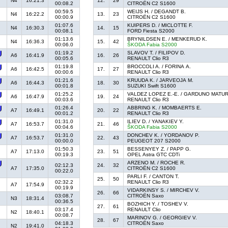
N4
16:21.3
12.
29
00:08.2
CITROËN C2 S1600
00:59.5
WEIJS H. / DEGANDT B.
N4
16:22.2
13.
23
00:00.9
CITROËN C2 S1600
01:07.6
KUIPERS D. / MICLOTTE F.
N4
16:30.3
14.
15
00:08.1
FORD Fiesta S2000
01:13.6
BRYNILDSEN E. / MENKERUD K.
N4
16:36.3
15.
42
00:06.0
ŠKODA Fabia S2000
01:19.2
SLAVOV T. / FILIPOV D.
A6
16:41.9
16.
26
00:05.6
RENAULT Clio R3
01:19.8
BROCCOLI A. / FORINA A.
A6
16:42.5
17.
27
00:00.6
RENAULT Clio R3
01:21.6
KRUUDA K. / JARVEOJA M.
A6
16:44.3
18.
30
00:01.8
SUZUKI Swift S1600
01:25.2
VALDEZ LOPEZ E.-E. / GARDUNO MATU
A6
16:47.9
19.
24
00:03.6
RENAULT Clio R3
01:26.4
ABBRING K. / MOMBAERTS E.
A7
16:49.1
20.
22
00:01.2
RENAULT Clio R3
01:31.0
ILIEV D. / YANAKIEV Y.
A7
16:53.7
21.
46
00:04.6
ŠKODA Fabia S2000
01:31.0
DONCHEV K. / YORDANOV P.
A7
16:53.7
22.
43
00:00.0
PEUGEOT 207 S2000
01:50.3
BESSENYEY Z. / PAPP G.
A7
17:13.0
23.
51
00:19.3
OPEL Astra GTC CDTi
ARZENO M. / ROCHE R.
02:12.3
24.
32
A7
17:35.0
CITROËN C2 S1600
00:22.0
PARLI F. / CANTON T.
25.
50
02:32.2
RENAULT Clio R3
A7
17:54.9
00:19.9
VIDARKINSY S. / MIRCHEV V.
26.
66
03:08.7
CITROËN Saxo
N3
18:31.4
00:36.5
BOZHICH Y. / TOSHEV V.
27.
61
03:17.4
RENAULT Clio
N2
18:40.1
00:08.7
MARINOV G. / GEORGIEV V.
28.
67
04:18.3
CITROËN Saxo
N2
19:41.0