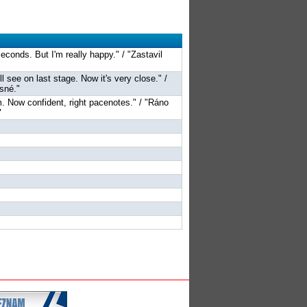
seconds. But I'm really happy." / "Zastavil
ll see on last stage. Now it's very close." /
sné."
hm. Now confident, right pacenotes." / "Ráno
"