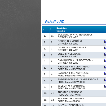
Pořadí v RZ
Posádka
p.
č.
vozidlo
SOLBERG P. / PATTERSON Ch.
1.
11
CITROËN C4 WRC
SORDO D. / MARTÍ M.
2.
2
CITROËN C4 WRC
OGIER S. / INGRASSIA J.
3.
7
CITROËN C4 WRC
LOEB S. / ELENA D.
4.
1
CITROËN C4 WRC
RÄIKKÖNEN K. / LINDSTRÖM K.
5.
8
CITROËN C4 WRC
HIRVONEN M. / LEHTINEN J.
6.
3
FORD Focus RS WRC 09
LATVALA J.-M. / ANTTILA M.
7.
4
FORD Focus RS WRC 09
ANDERSSON P.-G. / ANDERSSON J.
8.
6
FORD Focus RS WRC 08
WILSON M. / MARTIN S.
9.
5
FORD Focus RS WRC 08
TURAN F. / SZIROS G.
10.
41
PEUGEOT 307 WRC
SOLBERG H. / MINOR I.
11.
12
FORD Fiesta S2000
ILIEV D. / YANAKIEV Y.