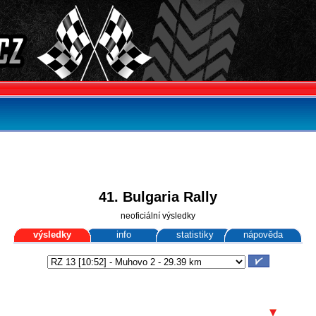
41. Bulgaria Rally
neoficiální výsledky
výsledky
info
statistiky
nápověda