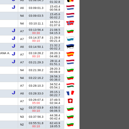
A6
03:08:04.5
01:32.8
15:43.4
A6
03:09:01.3
00:56.8
15:45.6
N4
03:09:03.5
00:02.2
16:53.2
N4
03:10:11.1
01:07.6
03:13:56.4
21:08.5
A7
00:30
04:15.3
03:14:37.8
21:29.9
A7
00:10
00:21.4
21:32.2
A6
03:14:50.1
00:02.3
RANA A.
03:19:28.2
26:20.3
A7
00:10
04:48.1
28:11.4
A7
03:21:29.3
01:51.1
28:20.3
N4
03:21:38.2
00:08.9
28:58.3
N4
03:22:16.2
00:38.0
34:52.4
A7
03:28:10.3
05:54.1
35:15.1
A6
03:28:33.0
00:22.7
03:26:07.4
37:49.5
A7
05:00
02:34.4
03:37:03.9
43:56.0
N2
00:10
06:06.5
44:38.4
N3
03:37:56.3
00:42.4
03:55:51.8
62:43.9
N2
00:10
18:05.5