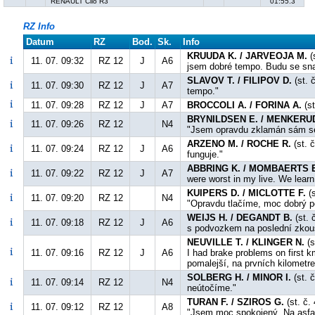
RENAULT Clio R3
01:55.3
RZ Info
Datum
RZ
Bod.
Sk.
Info
KRUUDA K. / JARVEOJA M.
(
11. 07. 09:32
RZ 12
J
A6
jsem dobré tempo. Budu se sna
SLAVOV T. / FILIPOV D.
(st. 
11. 07. 09:30
RZ 12
J
A7
tempo."
11. 07. 09:28
RZ 12
J
A7
BROCCOLI A. / FORINA A.
(st
BRYNILDSEN E. / MENKERUD
11. 07. 09:26
RZ 12
N4
"Jsem opravdu zklamán sám se
ARZENO M. / ROCHE R.
(st. 
11. 07. 09:24
RZ 12
J
A6
funguje."
ABBRING K. / MOMBAERTS 
11. 07. 09:22
RZ 12
J
A7
were worst in my live. We learn
KUIPERS D. / MICLOTTE F.
(s
11. 07. 09:20
RZ 12
N4
"Opravdu tlačíme, moc dobrý p
WEIJS H. / DEGANDT B.
(st. 
11. 07. 09:18
RZ 12
J
A6
s podvozkem na poslední zkou
NEUVILLE T. / KLINGER N.
(s
11. 07. 09:16
RZ 12
J
A6
I had brake problems on first k
pomalejší, na prvních kilometr
SOLBERG H. / MINOR I.
(st. 
11. 07. 09:14
RZ 12
N4
neútočíme."
TURAN F. / SZIROS G.
(st. č.
11. 07. 09:12
RZ 12
A8
"Jsem moc spokojený. Na asfalt