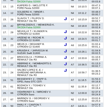
12.
46
N4
10:03.4
ŠKODA Fabia S2000
00:03.8
KUIPERS D. / MICLOTTE F.
00:47.3
13.
15
N4
10:10.5
FORD Fiesta S2000
00:07.1
SOLBERG H. / MINOR I.
00:48.0
14.
12
N4
10:11.2
FORD Fiesta S2000
00:00.7
SLAVOV T. / FILIPOV D.
00:52.7
15.
26
A7
10:15.9
RENAULT Clio R3
00:04.7
BRYNILDSEN E. / MENKERUD K.
00:55.6
16.
42
N4
10:18.8
ŠKODA Fabia S2000
00:02.9
NEUVILLE T. / KLINGER N.
00:59.6
17.
29
A6
10:22.8
CITROËN C2 S1600
00:04.0
ARZENO M. / ROCHE R.
01:01.3
18.
32
A6
10:24.5
CITROËN C2 S1600
00:01.7
WEIJS H. / DEGANDT B.
01:02.4
19.
23
A6
10:25.6
CITROËN C2 S1600
00:01.1
KRUUDA K. / JARVEOJA M.
01:04.9
20.
30
A6
10:28.1
SUZUKI Swift S1600
00:02.5
BROCCOLI A. / FORINA A.
01:10.6
21.
27
A7
10:33.8
RENAULT Clio R3
00:05.7
ABBRING K. / MOMBAERTS E.
01:13.3
22.
22
A7
10:36.5
RENAULT Clio R3
00:02.7
VALDEZ LOPEZ E.-E. /
01:36.5
23.
24
GARDUNO MATURANA A.
A7
10:59.7
00:23.2
RENAULT Clio R3
BESSENYEY Z. / PAPP G.
01:53.3
24.
51
A7
11:16.5
OPEL Astra GTC CDTi
00:16.8
BOZHICH Y. / TOSHEV V.
02:12.7
25.
61
N3
11:35.9
RENAULT Clio
00:19.4
VIDARKINSY S. / MIRCHEV V.
02:37.6
26.
66
N2
12:00.8
CITROËN Saxo
00:24.9
MARINOV G. / GEORGIEV V.
03:02.6
27.
67
N2
12:25.8
CITROËN Saxo
00:25.0
PARLI F. / CANTON T.
04:57.9
28.
50
A7
14:21.1