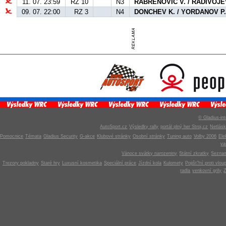
11. 07. 23:59
RZ 10
N3
RABRENOVIC V. / RADIVOJE
09. 07. 22:00
RZ 3
N4
DONCHEV K. / YORDANOV P
© Gladius-int
AutoSport.cz
Výsledky rally
portál plný her Stroj.cz
Netlás
Pomocnice
Témata
Gladius Security
G-akce
Klubové stránky
Osobní stránky
Tuning auto
Volby 2006
Ele
v
Vánoce svátky narozeniny
Státní zkratky
Seznam
Trezory pokladny
Staré hry
Luxusní kosmetika
Speciální práce
Jízdní kola
Kulomety
Pojišt?ní proti vlou
radla
venkovní grily