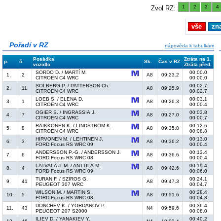
1
2
3
4
Zvol RZ:
vše
zn
Pořadí v RZ
nápověda k tabulkám
Posádka
Ztráta na 1.
p.
č.
Sk.
Čas v RZ
vozidlo
Ztráta před.
SORDO D. / MARTÍ M.
00:00.0
1.
2
A8
09:23.2
CITROËN C4 WRC
00:00.0
SOLBERG P. / PATTERSON Ch.
00:02.7
2.
11
A8
09:25.9
CITROËN C4 WRC
00:02.7
LOEB S. / ELENA D.
00:03.1
3.
1
A8
09:26.3
CITROËN C4 WRC
00:00.4
OGIER S. / INGRASSIA J.
00:03.8
4.
7
A8
09:27.0
CITROËN C4 WRC
00:00.7
RÄIKKÖNEN K. / LINDSTRÖM K.
00:12.6
5.
8
A8
09:35.8
CITROËN C4 WRC
00:08.8
HIRVONEN M. / LEHTINEN J.
00:13.0
6.
3
A8
09:36.2
FORD Focus RS WRC 09
00:00.4
ANDERSSON P.-G. / ANDERSSON J.
00:13.4
7.
6
A8
09:36.6
FORD Focus RS WRC 08
00:00.4
LATVALA J.-M. / ANTTILA M.
00:19.4
8.
4
A8
09:42.6
FORD Focus RS WRC 09
00:06.0
TURAN F. / SZIROS G.
00:24.1
9.
41
A8
09:47.3
PEUGEOT 307 WRC
00:04.7
WILSON M. / MARTIN S.
00:28.4
10.
5
A8
09:51.6
FORD Focus RS WRC 08
00:04.3
DONCHEV K. / YORDANOV P.
00:36.4
11.
43
N4
09:59.6
PEUGEOT 207 S2000
00:08.0
ILIEV D. / YANAKIEV Y.
00:40.2