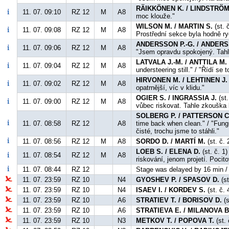
RÄIKKÖNEN K. / LINDSTRÖM
11. 07. 09:10
RZ 12
M
A8
moc klouže."
WILSON M. / MARTIN S.
(st. 
11. 07. 09:08
RZ 12
M
A8
Prostřední sekce byla hodně ry
ANDERSSON P.-G. / ANDERS
11. 07. 09:06
RZ 12
M
A8
"Jsem opravdu spokojený. Tahl
LATVALA J.-M. / ANTTILA M.
11. 07. 09:04
RZ 12
M
A8
understeering still." / "Řídí s
HIRVONEN M. / LEHTINEN J.
11. 07. 09:02
RZ 12
M
A8
opatrnější, víc v klidu."
OGIER S. / INGRASSIA J.
(st.
11. 07. 09:00
RZ 12
M
A8
vůbec riskovat. Tahle zkouška b
SOLBERG P. / PATTERSON C
11. 07. 08:58
RZ 12
A8
time back when clean." / "Fung
čisté, trochu jsme to stáhli."
11. 07. 08:56
RZ 12
M
A8
SORDO D. / MARTÍ M.
(st. č. 
LOEB S. / ELENA D.
(st. č. 1)
11. 07. 08:54
RZ 12
M
A8
riskování, jenom projetí. Pocit
11. 07. 08:44
RZ 12
Stage was delayed by 16 min / 
11. 07. 23:59
RZ 10
N4
GYOSHEV P. / SPASOV D.
(st
11. 07. 23:59
RZ 10
N4
ISAEV I. / KORDEV S.
(st. č.
11. 07. 23:59
RZ 10
A6
STRATIEV T. / BORISOV D.
(s
11. 07. 23:59
RZ 10
A6
STRATIEVA E. / MILANOVA B
11. 07. 23:59
RZ 10
N3
METKOV T. / POPOVA T.
(st.