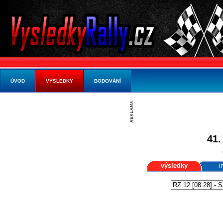
ÚVOD
VÝSLEDKY
BODOVÁNÍ
41.
výsledky
i