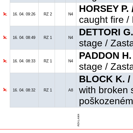
HORSEY P. 
16. 04. 09:26
RZ 2
N4
caught fire /
DETTORI G.
16. 04. 08:49
RZ 1
N4
stage / Zast
PADDON H. 
16. 04. 08:33
RZ 1
N4
stage / Zast
BLOCK K. /
with broken 
16. 04. 08:32
RZ 1
A8
poškozenému