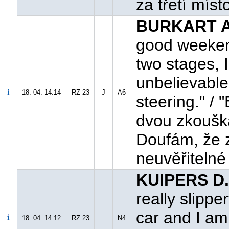
za třetí místo
BURKART A.
good weekend
two stages, I
unbelievable
18. 04. 14:14
RZ 23
J
A6
steering." / 
dvou zkoušká
Doufám, že z
neuvěřitelné 
KUIPERS D.
really slippe
car and I am 
18. 04. 14:12
RZ 23
N4