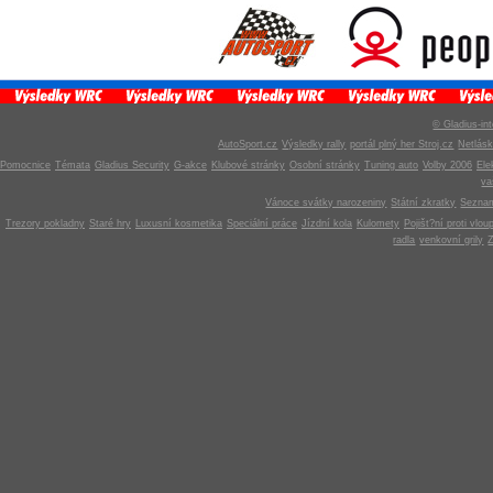
© Gladius-int
AutoSport.cz
Výsledky rally
portál plný her Stroj.cz
Netlás
Pomocnice
Témata
Gladius Security
G-akce
Klubové stránky
Osobní stránky
Tuning auto
Volby 2006
Ele
v
Vánoce svátky narozeniny
Státní zkratky
Seznam
Trezory pokladny
Staré hry
Luxusní kosmetika
Speciální práce
Jízdní kola
Kulomety
Pojišt?ní proti vlou
radla
venkovní grily