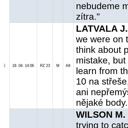
nebudeme mo
zítra."
LATVALA J.
we were on t
think about 
mistake, but
18. 04. 14:06
RZ 23
M
A8
learn from th
10 na střeše
ani nepřemýš
nějaké body.
WILSON M. 
trying to ca