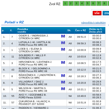
1
2
3
4
5
6
7
8
Zvol RZ:
vše
zn
Pořadí v RZ
nápověda k tabulkám
Posádka
Ztráta na 1.
p.
č.
Sk.
Čas v RZ
vozidlo
Ztráta před.
OGIER S. / INGRASSIA J.
00:00.0
1.
7
A8
09:51.0
CITROËN C4 WRC
00:00.0
LATVALA J.-M. / ANTTILA M.
00:08.3
2.
4
A8
09:59.3
FORD Focus RS WRC 09
00:08.3
LOEB S. / ELENA D.
00:09.9
3.
1
A8
10:00.9
CITROËN C4 WRC
00:01.6
SOLBERG P. / MILLS P.
00:12.8
4.
11
A8
10:03.8
CITROËN C4 WRC
00:02.9
HIRVONEN M. / LEHTINEN J.
00:17.5
5.
3
A8
10:08.5
FORD Focus RS WRC 09
00:04.7
BLOCK K. / GELSOMINO A.
00:21.0
6.
43
A8
10:12.0
FORD Focus RS WRC 08
00:03.5
RÄIKKÖNEN K. / LINDSTRÖM K.
00:27.3
7.
8
A8
10:18.3
CITROËN C4 WRC
00:06.3
VILLAGRA F. / DIAZ J.
00:29.8
8.
9
A8
10:20.8
FORD Focus RS WRC 08
00:02.5
WILSON M. / MARTIN S.
00:30.1
9.
5
A8
10:21.1
FORD Focus RS WRC 08
00:00.3
AVCI Y. / GÜCENMEZ B.
00:58.6
10.
55
N4
10:49.6
FORD Fiesta S2000
00:28.5
ÇUKUROVA B. / ALAKOÇ A.
01:00.8
11.
57
N4
10:51.8
PEUGEOT 207 S2000
00:02.2
PADDON H. / KENNARD J.
01:06.3