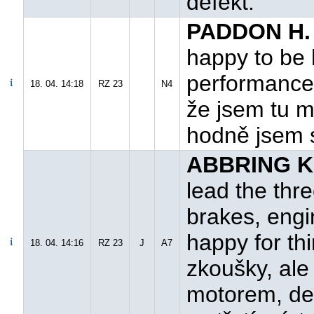
defekt."
PADDON H. 
happy to be h
performance,
18. 04. 14:18
RZ 23
N4
že jsem tu 
hodně jsem s
ABBRING K
lead the thr
brakes, engi
happy for thi
18. 04. 14:16
RZ 23
J
A7
zkoušky, ale
motorem, de