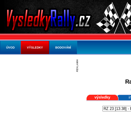
ÚVOD
VÝSLEDKY
BODOVÁNÍ
Ra
výsledky
i