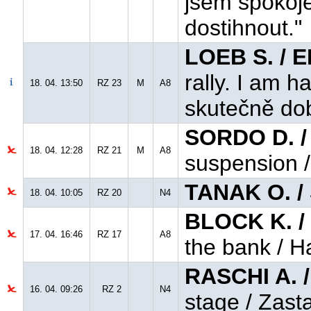
jsem spokoj
dostihnout."
LOEB S. / 
rally. I am h
18. 04. 13:50
RZ 23
M
A8
skutečně dob
SORDO D. /
18. 04. 12:28
RZ 21
M
A8
suspension 
TANAK O. / 
18. 04. 10:05
RZ 20
N4
BLOCK K. /
17. 04. 16:46
RZ 17
A8
the bank / H
RASCHI A. 
16. 04. 09:26
RZ 2
N4
stage / Zast