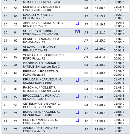
12.
38
N4
10:57.3
MITSUBISHI Lancer Evo X
00:05.5
KUIPERS D. / MICLOTTE F.
01:18.6
13.
56
N4
11:09.6
FORD Fiesta S2000
00:12.3
KANGUR M. / KUTT S.
01:22.9
14.
66
A7
11:13.9
HONDA Civic R3
00:04.3
ABBRING K. / MOMBAERTS E.
01:28.1
15.
22
A7
11:19.1
RENAULT Clio R3
00:05.2
SOLBERG H. / MINOR I.
01:30.5
16.
6
A8
11:21.5
FORD Focus RS WRC 08
00:02.4
PLANGI S. / SARAPUU M.
01:34.0
17.
65
A7
11:25.0
HONDA Civic R3
00:03.5
SLAVOV T. / FILIPOV D.
01:35.2
18.
26
A7
11:26.2
RENAULT Clio R3
00:01.2
YURDAKUL E. / ERDENER B.
01:36.8
19.
67
A6
11:27.8
FORD Fiesta R2
00:01.6
GEORGIOU N. / MATAR J.
01:39.0
20.
36
N4
11:30.0
MITSUBISHI Lancer Evo X
00:02.2
BREEN C. / ROBERTS G.
01:39.6
21.
68
N3
11:30.6
FORD Fiesta ST
00:00.6
KRUUDA K. / JARVEOJA M.
01:47.2
22.
30
A6
11:38.2
SUZUKI Swift S1600
00:07.6
RASCHI A. / POLLET R.
01:48.9
23.
39
N4
11:39.9
MITSUBISHI Lancer Evo X
00:01.7
BROCCOLI A. / FORINA A.
01:49.3
24.
27
A7
11:40.3
RENAULT Clio R3
00:00.4
ÇETINKAYA B. / GÜNEY Ç.
01:49.9
25.
58
N4
11:40.9
PEUGEOT 207 S2000
00:00.6
BURKART A. / KACHEL A.
01:58.8
26.
21
A6
11:49.8
SUZUKI Swift S1600
00:08.9
HUNT H. / MARSHALL S.
02:07.7
27.
28
A6
11:58.7
FORD Fiesta R2
00:08.9
AVCIOGLU O. / AKÇAY B.
02:09.0
28.
70
A6
12:00.0
FORD Fiesta R2
00:01.3