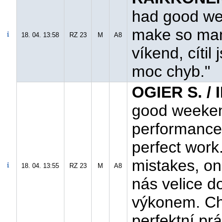
had good wee
make so many
18. 04. 13:58
RZ 23
M
A8
víkend, cítil
moc chyb."
OGIER S. /
good weekend
performance.
perfect work
mistakes, onl
18. 04. 13:55
RZ 23
M
A8
nás velice d
výkonem. Ch
perfektní prá