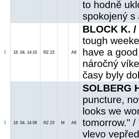
to hodně ukl
spokojený s 
BLOCK K. /
tough weeke
have a good t
18. 04. 14:10
RZ 23
A8
náročný víke
časy byly do
SOLBERG H.
puncture, now
looks we wo
tomorrow." / 
18. 04. 14:08
RZ 23
M
A8
vlevo vepřed