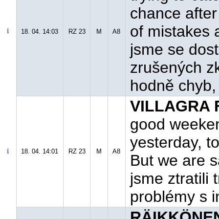
chance afte
of mistakes 
18. 04. 14:03
RZ 23
M
A8
jsme se dost
zrušených z
hodně chyb, 
VILLAGRA F.
good weeken
yesterday, t
18. 04. 14:01
RZ 23
M
A8
But we are sa
jsme ztratil
problémy s i
RÄIKKÖNEN