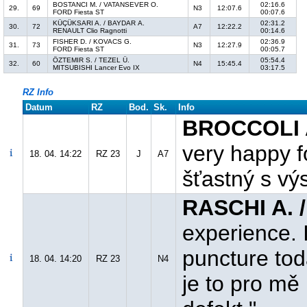
BOSTANCI M. / VATANSEVER O.
02:16.6
29.
69
N3
12:07.6
FORD Fiesta ST
00:07.6
KÜÇÜKSARI A. / BAYDAR A.
02:31.2
30.
72
A7
12:22.2
RENAULT Clio Ragnotti
00:14.6
FISHER D. / KOVACS G.
02:36.9
31.
73
N3
12:27.9
FORD Fiesta ST
00:05.7
ÖZTEMIR S. / TEZEL Ü.
05:54.4
32.
60
N4
15:45.4
MITSUBISHI Lancer Evo IX
03:17.5
RZ Info
Datum
RZ
Bod.
Sk.
Info
BROCCOLI A
very happy f
18. 04. 14:22
RZ 23
J
A7
šťastný s v
RASCHI A. 
experience. 
puncture tod
18. 04. 14:20
RZ 23
N4
je to pro mě