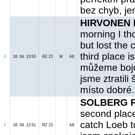
bez chyb, j
HIRVONEN M
morning I th
but lost the
third place i
18. 04. 13:53
RZ 23
M
A8
můžeme bojov
jsme ztratili
místo dobré.
SOLBERG P.
second place
catch Loeb t
18. 04. 13:51
RZ 23
A8