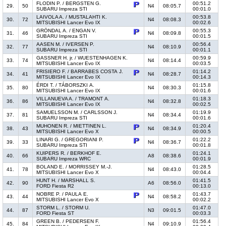
FLODIN P. / BERGSTEN G.
00:51.2
29.
50
N4
08:05.7
SUBARU Impreza STI
00:01.0
LAIVOLA A. / MUSTALAHTI K.
00:53.8
30.
72
N4
08:08.3
MITSUBISHI Lancer Evo IX
00:02.6
GRÖNDAL A. / ENGAN V.
00:55.3
31.
46
N4
08:09.8
SUBARU Impreza STI
00:01.5
AASEN M. / IVERSEN P.
00:56.4
32.
77
N4
08:10.9
SUBARU Impreza STI
00:01.1
GASSNER H. jr. / WUESTENHAGEN K.
00:59.9
33.
74
N4
08:14.4
MITSUBISHI Lancer Evo IX
00:03.5
FRISIERO F. / BARRABES COSTA J.
01:14.2
34.
41
N4
08:28.7
MITSUBISHI Lancer Evo IX
00:14.3
ÉRDI T. / TÁBORSZKI A.
01:15.8
35.
80
N4
08:30.3
MITSUBISHI Lancer Evo IX
00:01.6
VILLANUEVA A. / TRAMONT A.
01:18.3
36.
86
N4
08:32.8
MITSUBISHI Lancer Evo IX
00:02.5
SAMUELSSON M. / CARLSSON J.
01:19.9
37.
81
N4
08:34.4
SUBARU Impreza STI
00:01.6
MUHONEN R. / MIETTINEN L.
01:20.4
38.
43
N4
08:34.9
MITSUBISHI Lancer Evo X
00:00.5
LINARI G. / GREGORIANI P.
01:22.2
39.
33
N4
08:36.7
SUBARU Impreza STI
00:01.8
KUIPERS R. / BERKHOF E.
01:24.1
40.
66
A8
08:38.6
SUBARU Impreza WRC
00:01.9
BOLAND E. / MORRISSEY M.-J.
01:28.5
41.
78
N4
08:43.0
MITSUBISHI Lancer Evo X
00:04.4
HUNT H. / MARSHALL S.
01:41.5
42.
90
A6
08:56.0
FORD Fiesta R2
00:13.0
NOBRE P. / PAULA E.
01:43.7
43.
44
N4
08:58.2
MITSUBISHI Lancer Evo X
00:02.2
STORM L. / STORM U.
01:47.0
44.
87
N3
09:01.5
FORD Fiesta ST
00:03.3
GREEN B. / PEDERSEN F.
01:56.4
45.
84
N4
09:10.9