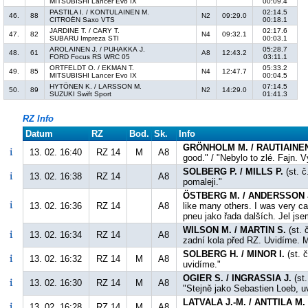
MITSUBISHI Lancer Evo IX
00:09.4
PASTILA I. / KONTULAINEN M.
02:14.5
46.
88
N2
09:29.0
CITROËN Saxo VTS
00:18.1
JARDINE T. / CARY T.
02:17.6
47.
82
N4
09:32.1
SUBARU Impreza STI
00:03.1
AROLAINEN J. / PUHAKKA J.
05:28.7
48.
61
A8
12:43.2
FORD Focus RS WRC 05
03:11.1
ORTFELDT O. / EKMAN T.
05:33.2
49.
85
N4
12:47.7
MITSUBISHI Lancer Evo IX
00:04.5
HYTÖNEN K. / LARSSON M.
07:14.5
50.
89
N2
14:29.0
SUZUKI Swift Sport
01:41.3
RZ Info
Datum
RZ
Bod.
Sk.
Info
GRÖNHOLM M. / RAUTIAINEN
13. 02. 16:40
RZ 14
M
A8
good." / "Nebylo to zlé. Fajn. V
SOLBERG P. / MILLS P.
(st. č
13. 02. 16:38
RZ 14
A8
pomaleji."
ÖSTBERG M. / ANDERSSON 
13. 02. 16:36
RZ 14
A8
like many others. I was very ca
pneu jako řada dalších. Jel jse
WILSON M. / MARTIN S.
(st. 
13. 02. 16:34
RZ 14
A8
zadní kola před RZ. Uvidíme. 
SOLBERG H. / MINOR I.
(st. č
13. 02. 16:32
RZ 14
M
A8
uvidíme."
OGIER S. / INGRASSIA J.
(st.
13. 02. 16:30
RZ 14
M
A8
"Stejně jako Sebastien Loeb, uvi
LATVALA J.-M. / ANTTILA M.
13. 02. 16:28
RZ 14
M
A8