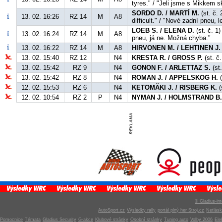
tyres." / "Jeli jsme s Mikkem s
SORDO D. / MARTÍ M.
(st. č. 
13. 02. 16:26
RZ 14
M
A8
difficult." / "Nové zadní pneu, 
LOEB S. / ELENA D.
(st. č. 1
13. 02. 16:24
RZ 14
M
A8
pneu, já ne. Možná chyba."
13. 02. 16:22
RZ 14
M
A8
HIRVONEN M. / LEHTINEN J.
13. 02. 15:40
RZ 12
N4
KRESTA R. / GROSS P.
(st. č
13. 02. 15:42
RZ 9
N4
GONON F. / ARLETTAZ S.
(st.
13. 02. 15:42
RZ 8
N4
ROMAN J. / APPELSKOG H.
(
12. 02. 15:53
RZ 6
N4
KETOMÄKI J. / RISBERG K.
(
12. 02. 10:54
RZ 2
P
N4
NYMAN J. / HOLMSTRAND B
© Gladius-int
AutoSport.cz
Výsledky rally
portál plný her Stroj.cz
Netlás
Pomocnice
Témata
Gladius Security
G-akce
Klubové stránky
Osobní stránky
Tuning auto
Volby 2006
Ele