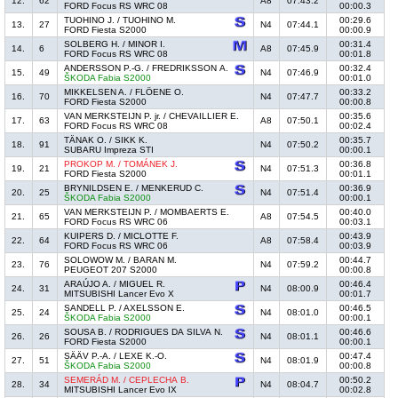
12.
62
A8
07:43.2
FORD Focus RS WRC 08
00:00.3
TUOHINO J. / TUOHINO M.
00:29.6
13.
27
N4
07:44.1
FORD Fiesta S2000
00:00.9
SOLBERG H. / MINOR I.
00:31.4
14.
6
A8
07:45.9
FORD Focus RS WRC 08
00:01.8
ANDERSSON P.-G. / FREDRIKSSON A.
00:32.4
15.
49
N4
07:46.9
ŠKODA Fabia S2000
00:01.0
MIKKELSEN A. / FLÖENE O.
00:33.2
16.
70
N4
07:47.7
FORD Fiesta S2000
00:00.8
VAN MERKSTEIJN P. jr. / CHEVAILLIER E.
00:35.6
17.
63
A8
07:50.1
FORD Focus RS WRC 08
00:02.4
TÄNAK O. / SIKK K.
00:35.7
18.
91
N4
07:50.2
SUBARU Impreza STI
00:00.1
PROKOP M. / TOMÁNEK J.
00:36.8
19.
21
N4
07:51.3
FORD Fiesta S2000
00:01.1
BRYNILDSEN E. / MENKERUD C.
00:36.9
20.
25
N4
07:51.4
ŠKODA Fabia S2000
00:00.1
VAN MERKSTEIJN P. / MOMBAERTS E.
00:40.0
21.
65
A8
07:54.5
FORD Focus RS WRC 06
00:03.1
KUIPERS D. / MICLOTTE F.
00:43.9
22.
64
A8
07:58.4
FORD Focus RS WRC 06
00:03.9
SOLOWOW M. / BARAN M.
00:44.7
23.
76
N4
07:59.2
PEUGEOT 207 S2000
00:00.8
ARAÚJO A. / MIGUEL R.
00:46.4
24.
31
N4
08:00.9
MITSUBISHI Lancer Evo X
00:01.7
SANDELL P. / AXELSSON E.
00:46.5
25.
24
N4
08:01.0
ŠKODA Fabia S2000
00:00.1
SOUSA B. / RODRIGUES DA SILVA N.
00:46.6
26.
26
N4
08:01.1
FORD Fiesta S2000
00:00.1
SÄÄV P.-A. / LEXE K.-O.
00:47.4
27.
51
N4
08:01.9
ŠKODA Fabia S2000
00:00.8
SEMERÁD M. / CEPLECHA B.
00:50.2
28.
34
N4
08:04.7
MITSUBISHI Lancer Evo IX
00:02.8