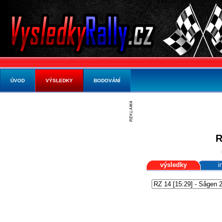
ÚVOD
VÝSLEDKY
BODOVÁNÍ
R
výsledky
i