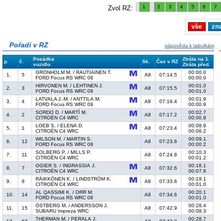
1
2
3
4
5
6
7
Zvol RZ:
vše
zn
Pořadí v RZ
nápověda k tabulkám
Posádka
Ztráta na 1.
p.
č.
Sk.
Čas v RZ
vozidlo
Ztráta před.
GRÖNHOLM M. / RAUTIAINEN T.
00:00.0
1.
5
A8
07:14.5
FORD Focus RS WRC 08
00:00.0
HIRVONEN M. / LEHTINEN J.
00:01.0
2.
3
A8
07:15.5
FORD Focus RS WRC 09
00:01.0
LATVALA J.-M. / ANTTILA M.
00:01.9
3.
4
A8
07:16.4
FORD Focus RS WRC 09
00:00.9
SORDO D. / MARTÍ M.
00:02.7
4.
2
A8
07:17.2
CITROËN C4 WRC
00:00.8
LOEB S. / ELENA D.
00:08.9
5.
1
A8
07:23.4
CITROËN C4 WRC
00:06.2
WILSON M. / MARTIN S.
00:09.1
6.
12
A8
07:23.6
FORD Focus RS WRC 08
00:00.2
SOLBERG P. / MILLS P.
00:10.3
7.
11
A8
07:24.8
CITROËN C4 WRC
00:01.2
OGIER S. / INGRASSIA J.
00:18.1
8.
7
A8
07:32.6
CITROËN C4 WRC
00:07.8
RÄIKKÖNEN K. / LINDSTRÖM K.
00:19.1
9.
8
A8
07:33.6
CITROËN C4 WRC
00:01.0
AL QASSIMI K. / ORR M.
00:20.1
10.
14
A8
07:34.6
FORD Focus RS WRC 08
00:01.0
ÖSTBERG M. / ANDERSSON J.
00:28.4
11.
15
A8
07:42.9
SUBARU Impreza WRC
00:08.3
THERMAN M. / PERALA J.
00:28.7