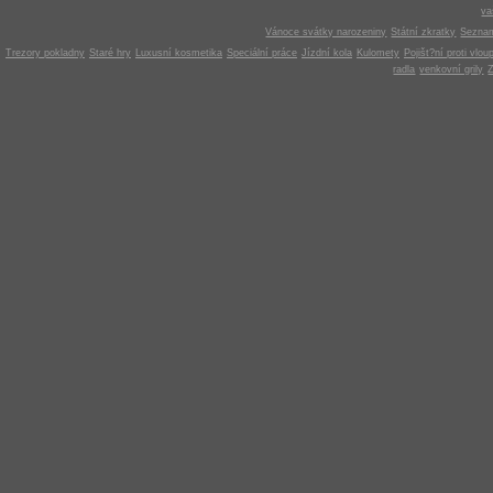
v
Vánoce svátky narozeniny
Státní zkratky
Seznam
Trezory pokladny
Staré hry
Luxusní kosmetika
Speciální práce
Jízdní kola
Kulomety
Pojišt?ní proti vlou
radla
venkovní grily