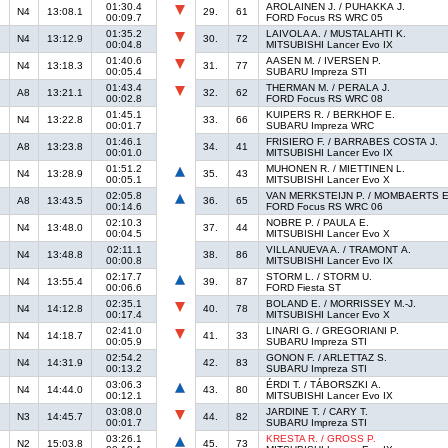
01:30.4
AROLAINEN J. / PUHAKKA J.
N4
13:08.1
29.
61
00:09.7
FORD Focus RS WRC 05
01:35.2
LAIVOLA A. / MUSTALAHTI K.
N4
13:12.9
30.
72
00:04.8
MITSUBISHI Lancer Evo IX
01:40.6
AASEN M. / IVERSEN P.
N4
13:18.3
31.
77
00:05.4
SUBARU Impreza STI
01:43.4
THERMAN M. / PERALA J.
A8
13:21.1
32.
62
00:02.8
FORD Focus RS WRC 08
01:45.1
KUIPERS R. / BERKHOF E.
N4
13:22.8
33.
66
00:01.7
SUBARU Impreza WRC
01:46.1
FRISIERO F. / BARRABES COSTA J.
A8
13:23.8
34.
41
00:01.0
MITSUBISHI Lancer Evo IX
01:51.2
MUHONEN R. / MIETTINEN L.
N4
13:28.9
35.
43
00:05.1
MITSUBISHI Lancer Evo X
02:05.8
VAN MERKSTEIJN P. / MOMBAERTS E
A8
13:43.5
36.
65
00:14.6
FORD Focus RS WRC 06
02:10.3
NOBRE P. / PAULA E.
N4
13:48.0
37.
44
00:04.5
MITSUBISHI Lancer Evo X
02:11.1
VILLANUEVA A. / TRAMONT A.
N4
13:48.8
38.
86
00:00.8
MITSUBISHI Lancer Evo IX
02:17.7
STORM L. / STORM U.
N4
13:55.4
39.
87
00:06.6
FORD Fiesta ST
02:35.1
BOLAND E. / MORRISSEY M.-J.
N4
14:12.8
40.
78
00:17.4
MITSUBISHI Lancer Evo X
02:41.0
LINARI G. / GREGORIANI P.
N4
14:18.7
41.
33
00:05.9
SUBARU Impreza STI
02:54.2
GONON F. / ARLETTAZ S.
N4
14:31.9
42.
83
00:13.2
SUBARU Impreza STI
03:06.3
ÉRDI T. / TÁBORSZKI A.
N4
14:44.0
43.
80
00:12.1
MITSUBISHI Lancer Evo IX
03:08.0
JARDINE T. / CARY T.
N3
14:45.7
44.
82
00:01.7
SUBARU Impreza STI
03:26.1
KRESTA R. / GROSS P.
N2
15:03.8
45.
73