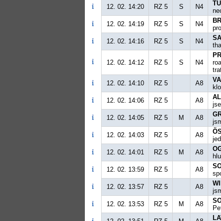
TU
12. 02. 14:20
RZ 5
S
N4
ne
BR
12. 02. 14:19
RZ 5
S
N4
pro
SA
12. 02. 14:16
RZ 5
S
N4
th
PR
12. 02. 14:12
RZ 5
S
N4
ro
tra
VA
12. 02. 14:10
RZ 5
A8
klo
AL
12. 02. 14:06
RZ 5
A8
js
GR
12. 02. 14:05
RZ 5
M
A8
js
ÖS
12. 02. 14:03
RZ 5
A8
je
OG
12. 02. 14:01
RZ 5
M
A8
hl
SO
12. 02. 13:59
RZ 5
A8
sp
WI
12. 02. 13:57
RZ 5
A8
js
SO
12. 02. 13:53
RZ 5
M
A8
Pe
LA