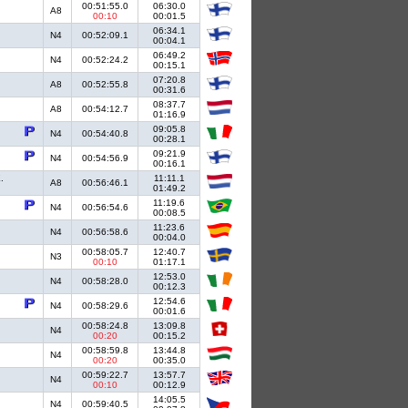
00:51:55.0
06:30.0
A8
00:10
00:01.5
06:34.1
N4
00:52:09.1
00:04.1
06:49.2
N4
00:52:24.2
00:15.1
07:20.8
A8
00:52:55.8
00:31.6
08:37.7
A8
00:54:12.7
01:16.9
09:05.8
N4
00:54:40.8
00:28.1
09:21.9
N4
00:54:56.9
00:16.1
.
11:11.1
A8
00:56:46.1
01:49.2
11:19.6
N4
00:56:54.6
00:08.5
11:23.6
N4
00:56:58.6
00:04.0
00:58:05.7
12:40.7
N3
00:10
01:17.1
12:53.0
N4
00:58:28.0
00:12.3
12:54.6
N4
00:58:29.6
00:01.6
00:58:24.8
13:09.8
N4
00:20
00:15.2
00:58:59.8
13:44.8
N4
00:20
00:35.0
00:59:22.7
13:57.7
N4
00:10
00:12.9
14:05.5
N4
00:59:40.5