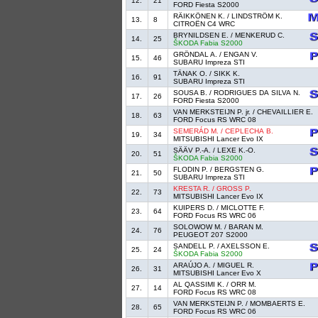
12.
21
FORD Fiesta S2000
RÄIKKÖNEN K. / LINDSTRÖM K.
13.
8
CITROËN C4 WRC
BRYNILDSEN E. / MENKERUD C.
14.
25
ŠKODA Fabia S2000
GRÖNDAL A. / ENGAN V.
15.
46
SUBARU Impreza STI
TÄNAK O. / SIKK K.
16.
91
SUBARU Impreza STI
SOUSA B. / RODRIGUES DA SILVA N.
17.
26
FORD Fiesta S2000
VAN MERKSTEIJN P. jr. / CHEVAILLIER E.
18.
63
FORD Focus RS WRC 08
SEMERÁD M. / CEPLECHA B.
19.
34
MITSUBISHI Lancer Evo IX
SÄÄV P.-A. / LEXE K.-O.
20.
51
ŠKODA Fabia S2000
FLODIN P. / BERGSTEN G.
21.
50
SUBARU Impreza STI
KRESTA R. / GROSS P.
22.
73
MITSUBISHI Lancer Evo IX
KUIPERS D. / MICLOTTE F.
23.
64
FORD Focus RS WRC 06
SOLOWOW M. / BARAN M.
24.
76
PEUGEOT 207 S2000
SANDELL P. / AXELSSON E.
25.
24
ŠKODA Fabia S2000
ARAÚJO A. / MIGUEL R.
26.
31
MITSUBISHI Lancer Evo X
AL QASSIMI K. / ORR M.
27.
14
FORD Focus RS WRC 08
VAN MERKSTEIJN P. / MOMBAERTS E.
28.
65
FORD Focus RS WRC 06