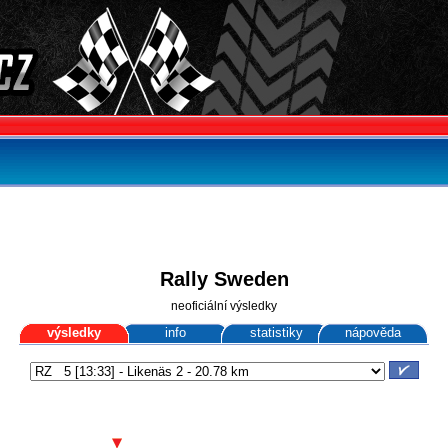
Rally Sweden
neoficiální výsledky
výsledky
info
statistiky
nápověda