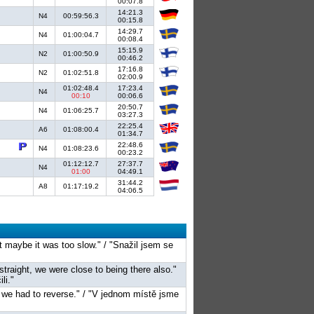
00:07.8
14:21.3
N4
00:59:56.3
00:15.8
14:29.7
N4
01:00:04.7
00:08.4
15:15.9
N2
01:00:50.9
00:46.2
17:16.8
N2
01:02:51.8
02:00.9
01:02:48.4
17:23.4
N4
00:10
00:06.6
20:50.7
N4
01:06:25.7
03:27.3
22:25.4
A6
01:08:00.4
01:34.7
22:48.6
N4
01:08:23.6
00:23.2
01:12:12.7
27:37.7
N4
01:00
04:49.1
31:44.2
A8
01:17:19.2
04:06.5
but maybe it was too slow." / "Snažil jsem se
 straight, we were close to being there also."
li."
, we had to reverse." / "V jednom místě jsme