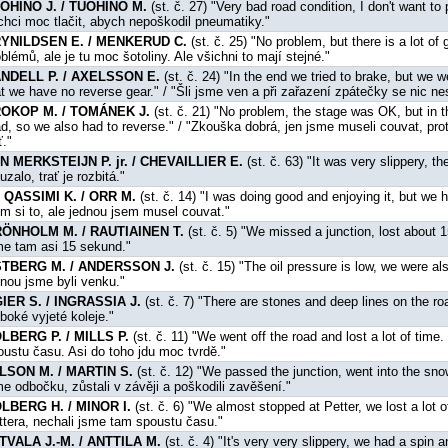
OHINO J. / TUOHINO M.
(st. č. 27) "Very bad road condition, I don't want to 
chci moc tlačit, abych nepoškodil pneumatiky."
YNILDSEN E. / MENKERUD C.
(st. č. 25) "No problem, but there is a lot of 
blémů, ale je tu moc šotoliny. Ale všichni to mají stejné."
NDELL P. / AXELSSON E.
(st. č. 24) "In the end we tried to brake, but we w
at we have no reverse gear." / "Šli jsme ven a při zařazení zpátečky se nic nest
OKOP M. / TOMÁNEK J.
(st. č. 21) "No problem, the stage was OK, but in t
ad, so we also had to reverse." / "Zkouška dobrá, jen jsme museli couvat, pro
ť."
N MERKSTEIJN P. jr. / CHEVAILLIER E.
(st. č. 63) "It was very slippery, t
uzalo, trať je rozbitá."
 QASSIMI K. / ORR M.
(st. č. 14) "I was doing good and enjoying it, but we h
em si to, ale jednou jsem musel couvat."
ÖNHOLM M. / RAUTIAINEN T.
(st. č. 5) "We missed a junction, lost about 
me tam asi 15 sekund."
TBERG M. / ANDERSSON J.
(st. č. 15) "The oil pressure is low, we were als
dnou jsme byli venku."
IER S. / INGRASSIA J.
(st. č. 7) "There are stones and deep lines on the roa
uboké vyjeté koleje."
LBERG P. / MILLS P.
(st. č. 11) "We went off the road and lost a lot of time. I
oustu času. Asi do toho jdu moc tvrdě."
LSON M. / MARTIN S.
(st. č. 12) "We passed the junction, went into the sn
me odbočku, zůstali v závěji a poškodili zavěšení."
LBERG H. / MINOR I.
(st. č. 6) "We almost stopped at Petter, we lost a lot o
ttera, nechali jsme tam spoustu času."
TVALA J.-M. / ANTTILA M.
(st. č. 4) "It's very very slippery, we had a spin 