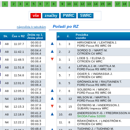
1
2
3
4
5
6
7
8
9
10
11
12
13
14
15
16
17
18
vše
značky
PWRC
SWRC
Pořadí po RZ
nápověda k tabulkám
Ztráta na 1.
Posádka
Sk.
Čas v RZ
p.
č.
Ztráta před.
vozidlo
00:00.0
HIRVONEN M. / LEHTINEN J.
A8
11:37.7
1.
3
00:00.0
FORD Focus RS WRC 09
00:04.4
SORDO D. / MARTÍ M.
A8
11:42.1
2.
2
00:04.4
CITROËN C4 WRC
00:10.8
LOEB S. / ELENA D.
A8
11:48.5
3.
1
00:06.4
CITROËN C4 WRC
00:14.1
LATVALA J.-M. / ANTTILA M.
A8
11:51.8
4.
4
00:03.3
FORD Focus RS WRC 09
00:16.9
OGIER S. / INGRASSIA J.
A8
11:54.6
5.
7
00:02.8
CITROËN C4 WRC
00:23.3
GRÖNHOLM M. / RAUTIAINEN T.
A8
12:01.0
6.
5
00:06.4
FORD Focus RS WRC 08
00:27.6
SOLBERG H. / MINOR I.
A8
12:05.3
7.
6
00:04.3
FORD Focus RS WRC 08
00:28.8
WILSON M. / MARTIN S.
N4
12:06.5
8.
12
00:01.2
FORD Focus RS WRC 08
00:37.6
ÖSTBERG M. / ANDERSSON J.
N4
12:15.3
9.
15
00:08.8
SUBARU Impreza WRC
00:41.2
ANDERSSON P.-G. / FREDRIKSSON A
A8
12:18.9
10.
49
00:03.6
ŠKODA Fabia S2000
00:44.5
RÄIKKÖNEN K. / LINDSTRÖM K.
N4
12:22.2
11.
8
00:03.3
CITROËN C4 WRC
00:48.4
TUOHINO J. / TUOHINO M.