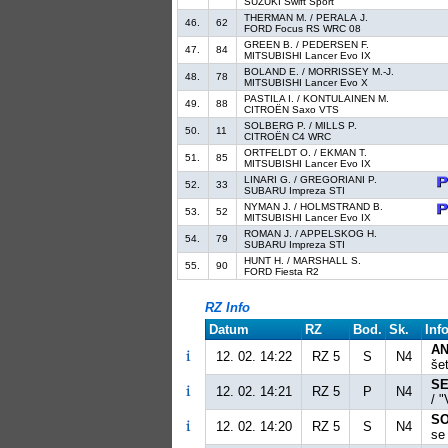
SUZUKI Swift Sport
THERMAN M. / PERALA J.
46.
62
FORD Focus RS WRC 08
GREEN B. / PEDERSEN F.
47.
84
MITSUBISHI Lancer Evo IX
BOLAND E. / MORRISSEY M.-J.
48.
78
MITSUBISHI Lancer Evo X
PASTILA I. / KONTULAINEN M.
49.
88
CITROËN Saxo VTS
SOLBERG P. / MILLS P.
50.
11
CITROËN C4 WRC
ORTFELDT O. / EKMAN T.
51.
85
MITSUBISHI Lancer Evo IX
LINARI G. / GREGORIANI P.
52.
33
SUBARU Impreza STI
NYMAN J. / HOLMSTRAND B.
53.
52
MITSUBISHI Lancer Evo IX
ROMAN J. / APPELSKOG H.
54.
79
SUBARU Impreza STI
HUNT H. / MARSHALL S.
55.
90
FORD Fiesta R2
RZ Info
Datum
RZ
Bod.
Sk.
Inf
AN
12. 02. 14:22
RZ 5
S
N4
še
SE
12. 02. 14:21
RZ 5
P
N4
/ 
SO
12. 02. 14:20
RZ 5
S
N4
se 