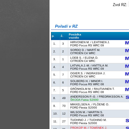
Zvol RZ:
Pořadí v RZ
Posádka
p.
č.
vozidlo
HIRVONEN M. / LEHTINEN J.
1.
3
FORD Focus RS WRC 09
SORDO D. / MARTÍ M.
2.
2
CITROËN C4 WRC
LOEB S. / ELENA D.
3.
1
CITROËN C4 WRC
LATVALA J.-M. / ANTTILA M.
4.
4
FORD Focus RS WRC 09
OGIER S. / INGRASSIA J.
5.
7
CITROËN C4 WRC
SOLBERG H. / MINOR I.
6.
6
FORD Focus RS WRC 08
GRÖNHOLM M. / RAUTIAINEN T.
7.
5
FORD Focus RS WRC 08
ANDERSSON P.-G. / FREDRIKSSON A.
8.
49
ŠKODA Fabia S2000
MIKKELSEN A. / FLÖENE O.
9.
70
FORD Fiesta S2000
WILSON M. / MARTIN S.
10.
12
FORD Focus RS WRC 08
TUOHINO J. / TUOHINO M.
11.
27
FORD Fiesta S2000
PROKOP M. / TOMÁNEK J.