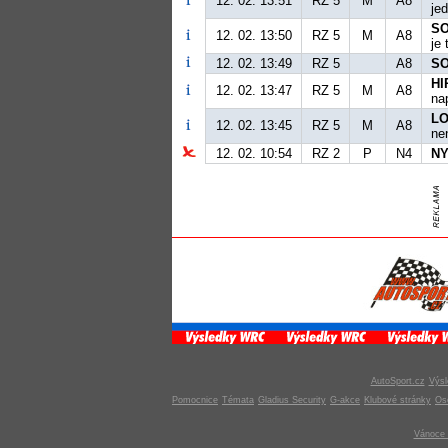
12. 02. 13:51
RZ 5
M
A8
je
SO
12. 02. 13:50
RZ 5
M
A8
je
12. 02. 13:49
RZ 5
A8
SO
HI
12. 02. 13:47
RZ 5
M
A8
na
LO
12. 02. 13:45
RZ 5
M
A8
ne
12. 02. 10:54
RZ 2
P
N4
NY
AutoSport.cz
Výsl
Pomocnice
Témata
Gladius Security
G-akce
Klubové stránky
Os
Vánoce 