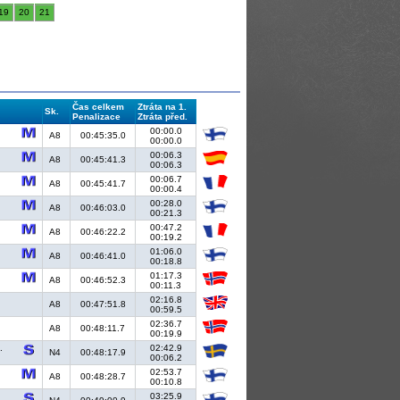
19
20
21
Čas celkem
Ztráta na 1.
Sk.
Penalizace
Ztráta před.
00:00.0
A8
00:45:35.0
00:00.0
00:06.3
A8
00:45:41.3
00:06.3
00:06.7
A8
00:45:41.7
00:00.4
00:28.0
A8
00:46:03.0
00:21.3
00:47.2
A8
00:46:22.2
00:19.2
01:06.0
A8
00:46:41.0
00:18.8
01:17.3
A8
00:46:52.3
00:11.3
02:16.8
A8
00:47:51.8
00:59.5
02:36.7
A8
00:48:11.7
00:19.9
.
02:42.9
N4
00:48:17.9
00:06.2
02:53.7
A8
00:48:28.7
00:10.8
03:25.9