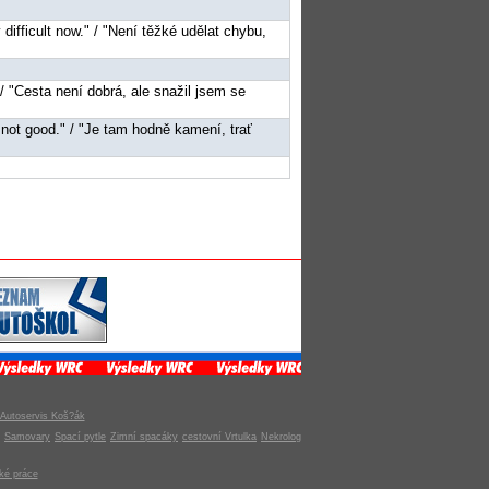
 difficult now." / "Není těžké udělat chybu,
" / "Cesta není dobrá, ale snažil jsem se
e not good." / "Je tam hodně kamení, trať
Autoservis Koš?ák
Samovary
Spací pytle
Zimní spacáky
cestovní Vrtulka
Nekrolog
ké práce