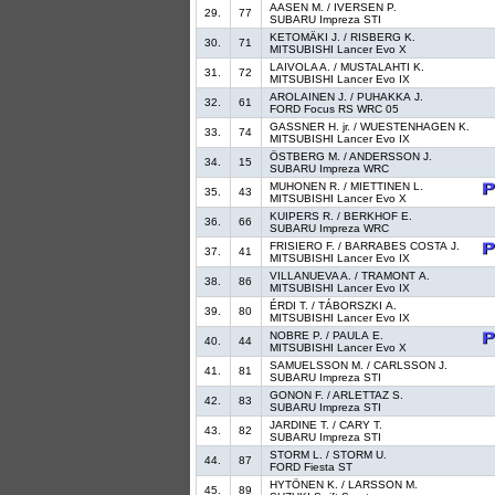
AASEN M. / IVERSEN P.
29.
77
SUBARU Impreza STI
KETOMÄKI J. / RISBERG K.
30.
71
MITSUBISHI Lancer Evo X
LAIVOLA A. / MUSTALAHTI K.
31.
72
MITSUBISHI Lancer Evo IX
AROLAINEN J. / PUHAKKA J.
32.
61
FORD Focus RS WRC 05
GASSNER H. jr. / WUESTENHAGEN K.
33.
74
MITSUBISHI Lancer Evo IX
ÖSTBERG M. / ANDERSSON J.
34.
15
SUBARU Impreza WRC
MUHONEN R. / MIETTINEN L.
35.
43
MITSUBISHI Lancer Evo X
KUIPERS R. / BERKHOF E.
36.
66
SUBARU Impreza WRC
FRISIERO F. / BARRABES COSTA J.
37.
41
MITSUBISHI Lancer Evo IX
VILLANUEVA A. / TRAMONT A.
38.
86
MITSUBISHI Lancer Evo IX
ÉRDI T. / TÁBORSZKI A.
39.
80
MITSUBISHI Lancer Evo IX
NOBRE P. / PAULA E.
40.
44
MITSUBISHI Lancer Evo X
SAMUELSSON M. / CARLSSON J.
41.
81
SUBARU Impreza STI
GONON F. / ARLETTAZ S.
42.
83
SUBARU Impreza STI
JARDINE T. / CARY T.
43.
82
SUBARU Impreza STI
STORM L. / STORM U.
44.
87
FORD Fiesta ST
HYTÖNEN K. / LARSSON M.
45.
89