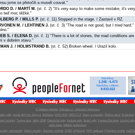
dnou jsme se přetočili a museli couvat."
RDO D. / MARTÍ M.
(st. č. 2) "It's very easy to make some mistake, it's very
 to teď moc těžké."
LBERG P. / MILLS P.
(st. č. 11) Stopped in the stage. / Zastavil v RZ.
RVONEN M. / LEHTINEN J.
(st. č. 3) "The road is not good, but I tried hard.
plno."
EB S. / ELENA D.
(st. č. 1) "There is a lot of stones, the road conditions ar
ní v dobrém stavu."
MAN J. / HOLMSTRAND B.
(st. č. 52) Broken wheel. / Urazil kolo.
Návštěvy:
1.248
5.473
/
Návštěvy celkem:
9.933.022
© Gladius-internet
Zákruta.cz - dopravní informace
edky rally
portál plný her Stroj.cz
Netláska
DVD-VHS
GRILY.CZ
Stany a spacáky
Elektro akce
G-obchod
obní stránky
Tuning auto
Volby 2006
Elektrické grily
Kotlové grily
Stolní grily
Fondue Raclette
Lávové grily
vaše www
Volební preference
svátky narozeniny
Státní zkratky
Seznam stránek
DVBT p?ijíma?e
PHP aplikace
P?ipojení on-line
malí?s