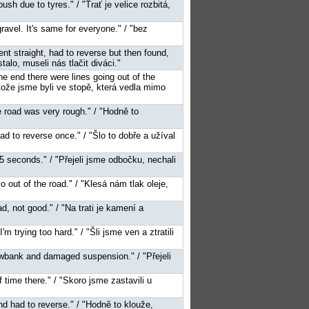
push due to tyres." / "Trať je velice rozbitá,
gravel. It's same for everyone." / "bez
ent straight, had to reverse but then found,
alo, museli nás tlačit diváci."
he end there were lines going out of the
tože jsme byli ve stopě, která vedla mimo
he road was very rough." / "Hodně to
ad to reverse once." / "Šlo to dobře a užíval
15 seconds." / "Přejeli jsme odbočku, nechali
o out of the road." / "Klesá nám tlak oleje,
d, not good." / "Na trati je kamení a
'm trying too hard." / "Šli jsme ven a ztratili
owbank and damaged suspension." / "Přejeli
f time there." / "Skoro jsme zastavili u
and had to reverse." / "Hodně to klouže,