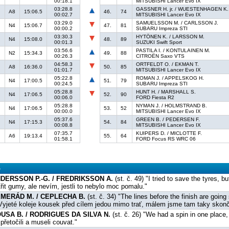
00:18.1
MITSUBISHI Lancer Evo IX
03:28.8
GASSNER H. jr. / WUESTENHAGEN K.
A8
15:06.5
46.
74
00:02.7
MITSUBISHI Lancer Evo IX
03:29.0
SAMUELSSON M. / CARLSSON J.
N4
15:06.7
47.
81
00:00.2
SUBARU Impreza STI
03:30.3
HYTÖNEN K. / LARSSON M.
N4
15:08.0
48.
89
00:01.3
SUZUKI Swift Sport
03:56.6
PASTILA I. / KONTULAINEN M.
N2
15:34.3
49.
88
00:26.3
CITROËN Saxo VTS
04:58.3
ORTFELDT O. / EKMAN T.
A8
16:36.0
50.
85
01:01.7
MITSUBISHI Lancer Evo IX
05:22.8
ROMAN J. / APPELSKOG H.
N4
17:00.5
51.
79
00:24.5
SUBARU Impreza STI
05:28.8
HUNT H. / MARSHALL S.
N4
17:06.5
52.
90
00:06.0
FORD Fiesta R2
05:28.8
NYMAN J. / HOLMSTRAND B.
N4
17:06.5
53.
52
00:00.0
MITSUBISHI Lancer Evo IX
05:37.6
GREEN B. / PEDERSEN F.
N4
17:15.3
54.
84
00:08.8
MITSUBISHI Lancer Evo IX
07:35.7
KUIPERS D. / MICLOTTE F.
A6
19:13.4
55.
64
01:58.1
FORD Focus RS WRC 06
o
DERSSON P.-G. / FREDRIKSSON A.
(st. č. 49) "I tried to save the tyres, 
třit gumy, ale nevím, jestli to nebylo moc pomalu."
MERÁD M. / CEPLECHA B.
(st. č. 34) "The lines before the finish are going
"Vyjeté koleje kousek před cílem jedou mimo trať, málem jsme tam taky skonči
USA B. / RODRIGUES DA SILVA N.
(st. č. 26) "We had a spin in one place
přetočili a museli couvat."