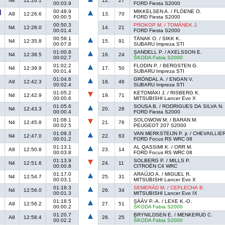
N4
12:26.1
12.
27
00:03.9
FORD Fiesta S2000
00:48.9
MIKKELSEN A. / FLÖENE O.
A8
12:26.6
13.
70
00:00.5
FORD Fiesta S2000
00:50.3
PROKOP M. / TOMÁNEK J.
N4
12:28.0
14.
21
00:01.4
FORD Fiesta S2000
00:58.1
TÄNAK O. / SIKK K.
N4
12:35.8
15.
91
00:07.8
SUBARU Impreza STI
01:00.8
SANDELL P. / AXELSSON E.
N4
12:38.5
16.
24
00:02.7
ŠKODA Fabia S2000
01:02.2
FLODIN P. / BERGSTEN G.
N4
12:39.9
17.
50
00:01.4
SUBARU Impreza STI
01:04.6
GRÖNDAL A. / ENGAN V.
A8
12:42.3
18.
46
00:02.4
SUBARU Impreza STI
01:05.2
KETOMÄKI J. / RISBERG K.
N4
12:42.9
19.
71
00:00.6
MITSUBISHI Lancer Evo X
01:05.6
SOUSA B. / RODRIGUES DA SILVA N.
N4
12:43.3
20.
26
00:00.4
FORD Fiesta S2000
01:08.1
SOLOWOW M. / BARAN M.
N4
12:45.8
21.
76
00:02.5
PEUGEOT 207 S2000
01:09.3
VAN MERKSTEIJN P. jr. / CHEVAILLIER
N4
12:47.0
22.
63
00:01.2
FORD Focus RS WRC 08
01:13.1
AL QASSIMI K. / ORR M.
A8
12:50.8
23.
14
00:03.8
FORD Focus RS WRC 08
01:13.9
SOLBERG P. / MILLS P.
N4
12:51.6
24.
11
00:00.8
CITROËN C4 WRC
01:17.0
ARAÚJO A. / MIGUEL R.
N4
12:54.7
25.
31
00:03.1
MITSUBISHI Lancer Evo X
01:18.3
SEMERÁD M. / CEPLECHA B.
N4
12:56.0
26.
34
00:01.3
MITSUBISHI Lancer Evo IX
01:18.5
SÄÄV P.-A. / LEXE K.-O.
A8
12:56.2
27.
51
00:00.2
ŠKODA Fabia S2000
01:20.7
BRYNILDSEN E. / MENKERUD C.
A8
12:58.4
28.
25
00:02.2
ŠKODA Fabia S2000