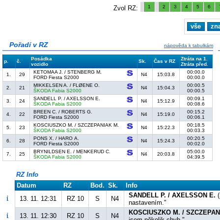
1
2
3
4
5
6
Zvol RZ:
vše
zn
Pořadí v RZ
nápověda k tabulkám
Posádka
Ztráta na 1.
p.
č.
Sk.
Čas v RZ
vozidlo
Ztráta před.
KETOMAA J. / STENBERG M.
00:00.0
1.
29
N4
15:03.8
FORD Fiesta S2000
00:00.0
MIKKELSEN A. / FLØENE O.
00:00.5
2.
21
N4
15:04.3
ŠKODA Fabia S2000
00:00.5
SANDELL P. / AXELSSON E.
00:09.1
3.
24
N4
15:12.9
ŠKODA Fabia S2000
00:08.6
BREEN C. / ROBERTS G.
00:15.2
4.
22
N4
15:19.0
FORD Fiesta S2000
00:06.1
KOSCIUSZKO M. / SZCZEPANIAK M.
00:18.5
5.
23
N4
15:22.3
ŠKODA Fabia S2000
00:03.3
PONS X. / HARO A.
00:20.5
6.
28
N4
15:24.3
FORD Fiesta S2000
00:02.0
BRYNILDSEN E. / MENKERUD C.
05:00.0
7.
25
N4
20:03.8
ŠKODA Fabia S2000
04:39.5
RZ Info
Datum
RZ
Bod.
Sk.
Info
SANDELL P. / AXELSSON E.
(
13. 11. 12:31
RZ 10
S
N4
nastavením."
KOSCIUSZKO M. / SZCZEPAN
13. 11. 12:30
RZ 10
S
N4
jsem několik chyb."