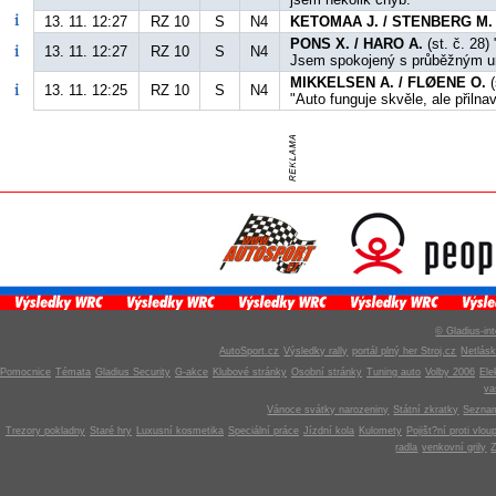
13. 11. 12:27
RZ 10
S
N4
KETOMAA J. / STENBERG M.
PONS X. / HARO A.
(st. č. 28) 
13. 11. 12:27
RZ 10
S
N4
Jsem spokojený s průběžným u
MIKKELSEN A. / FLØENE O.
(
13. 11. 12:25
RZ 10
S
N4
"Auto funguje skvěle, ale přilna
© Gladius-int
AutoSport.cz
Výsledky rally
portál plný her Stroj.cz
Netlás
Pomocnice
Témata
Gladius Security
G-akce
Klubové stránky
Osobní stránky
Tuning auto
Volby 2006
Ele
v
Vánoce svátky narozeniny
Státní zkratky
Seznam
Trezory pokladny
Staré hry
Luxusní kosmetika
Speciální práce
Jízdní kola
Kulomety
Pojišt?ní proti vlou
radla
venkovní grily