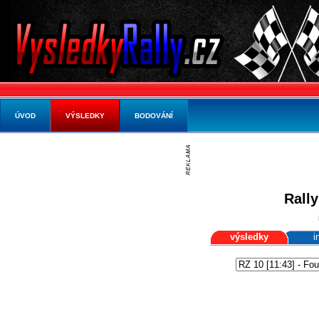
ÚVOD
VÝSLEDKY
BODOVÁNÍ
Rally
výsledky
i